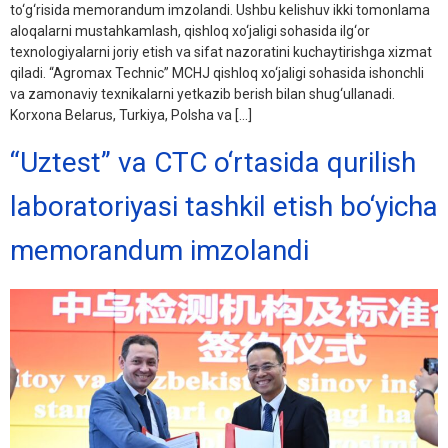
to‘g‘risida memorandum imzolandi. Ushbu kelishuv ikki tomonlama
aloqalarni mustahkamlash, qishloq xo‘jaligi sohasida ilg‘or
texnologiyalarni joriy etish va sifat nazoratini kuchaytirishga xizmat
qiladi. “Agromax Technic” MCHJ qishloq xo‘jaligi sohasida ishonchli
va zamonaviy texnikalarni yetkazib berish bilan shug‘ullanadi.
Korxona Belarus, Turkiya, Polsha va […]
“Uztest” va CTC o‘rtasida qurilish
laboratoriyasi tashkil etish bo‘yicha
memorandum imzolandi