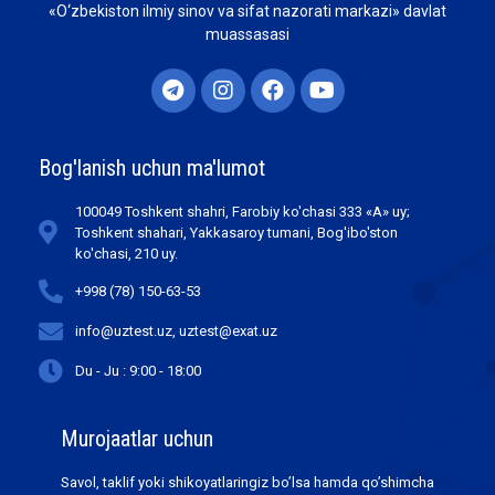
«O‘zbekiston ilmiy sinov va sifat nazorati markazi» davlat
muassasasi
Bog'lanish uchun ma'lumot
100049 Toshkent shahri, Farobiy ko'chasi 333 «А» uy;
Toshkent shahari, Yakkasaroy tumani, Bog'ibo'ston
ko'chasi, 210 uy.
+998 (78) 150-63-53
info@uztest.uz, uztest@exat.uz
Du - Ju : 9:00 - 18:00
Murojaatlar uchun
Savol, taklif yoki shikoyatlaringiz bo’lsa hamda qo’shimcha