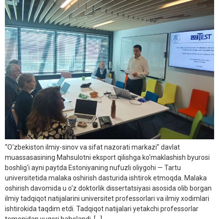
“O‘zbekiston ilmiy-sinov va sifat nazorati markazi” davlat
muassasasining Mahsulotni eksport qilishga ko‘maklashish byurosi
boshlig‘i ayni paytda Estoniyaning nufuzli oliygohi — Tartu
universitetida malaka oshirish dasturida ishtirok etmoqda. Malaka
oshirish davomida u o‘z doktorlik dissertatsiyasi asosida olib borgan
ilmiy tadqiqot natijalarini universitet professorlari va ilmiy xodimlari
ishtirokida taqdim etdi. Tadqiqot natijalari yetakchi professorlar