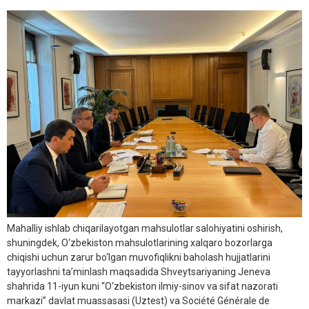
Mahalliy ishlab chiqarilayotgan mahsulotlar salohiyatini oshirish,
shuningdek, O‘zbekiston mahsulotlarining xalqaro bozorlarga
chiqishi uchun zarur bo‘lgan muvofiqlikni baholash hujjatlarini
tayyorlashni ta’minlash maqsadida Shveytsariyaning Jeneva
shahrida 11-iyun kuni “O‘zbekiston ilmiy-sinov va sifat nazorati
markazi” davlat muassasasi (Uztest) va Société Générale de