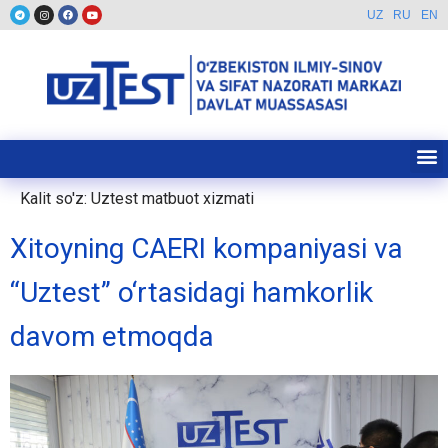
UZ
RU
EN
Kalit so'z:
Uztest matbuot xizmati
Xitoyning CAERI kompaniyasi va
“Uztest” o‘rtasidagi hamkorlik
davom etmoqda