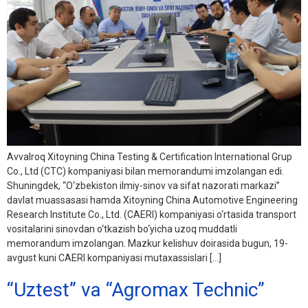
Avvalroq Xitoyning China Testing & Certification International Grup
Co., Ltd (CTC) kompaniyasi bilan memorandumi imzolangan edi.
Shuningdek, “O‘zbekiston ilmiy-sinov va sifat nazorati markazi”
davlat muassasasi hamda Xitoyning China Automotive Engineering
Research Institute Co., Ltd. (CAERI) kompaniyasi o‘rtasida transport
vositalarini sinovdan o‘tkazish bo‘yicha uzoq muddatli
memorandum imzolangan. Mazkur kelishuv doirasida bugun, 19-
avgust kuni CAERI kompaniyasi mutaxassislari […]
“Uztest” va “Agromax Technic”