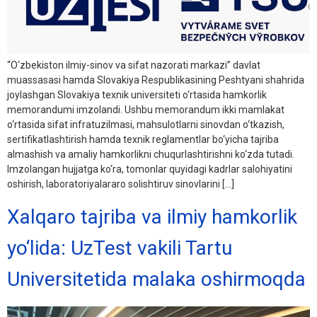
“O‘zbekiston ilmiy-sinov va sifat nazorati markazi” davlat
muassasasi hamda Slovakiya Respublikasining Peshtyani shahrida
joylashgan Slovakiya texnik universiteti o‘rtasida hamkorlik
memorandumi imzolandi. Ushbu memorandum ikki mamlakat
o‘rtasida sifat infratuzilmasi, mahsulotlarni sinovdan o‘tkazish,
sertifikatlashtirish hamda texnik reglamentlar bo‘yicha tajriba
almashish va amaliy hamkorlikni chuqurlashtirishni ko‘zda tutadi.
Imzolangan hujjatga ko‘ra, tomonlar quyidagi kadrlar salohiyatini
oshirish, laboratoriyalararo solishtiruv sinovlarini […]
Xalqaro tajriba va ilmiy hamkorlik
yo‘lida: UzTest vakili Tartu
Universitetida malaka oshirmoqda