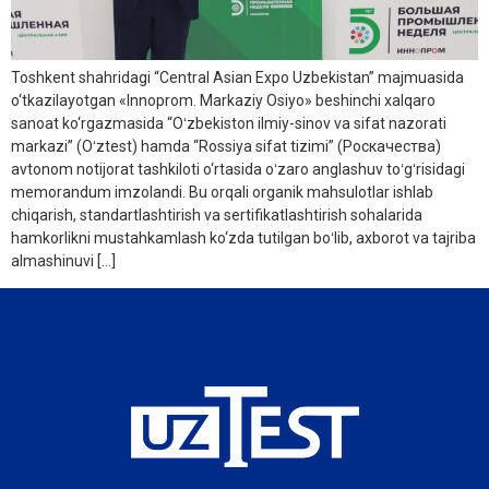
Toshkent shahridagi “Central Asian Expo Uzbekistan” majmuasida
o‘tkazilayotgan «Innoprom. Markaziy Osiyo» beshinchi xalqaro
sanoat ko‘rgazmasida “Oʻzbekiston ilmiy-sinov va sifat nazorati
markazi” (Oʻztest) hamda “Rossiya sifat tizimi” (Роскачества)
avtonom notijorat tashkiloti o‘rtasida oʻzaro anglashuv toʻgʻrisidagi
memorandum imzolandi. Bu orqali organik mahsulotlar ishlab
chiqarish, standartlashtirish va sertifikatlashtirish sohalarida
hamkorlikni mustahkamlash ko‘zda tutilgan boʻlib, axborot va tajriba
almashinuvi […]