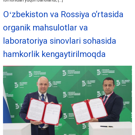
tomonidan yuqori baholandi, […]
Oʻzbekiston va Rossiya o‘rtasida
organik mahsulotlar va
laboratoriya sinovlari sohasida
hamkorlik kengaytirilmoqda