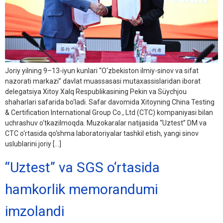
Joriy yilning 9–13-iyun kunlari “O‘zbekiston ilmiy-sinov va sifat
nazorati markazi” davlat muassasasi mutaxassislaridan iborat
delegatsiya Xitoy Xalq Respublikasining Pekin va Süychjou
shaharlari safarida bo‘ladi. Safar davomida Xitoyning China Testing
& Certification International Group Co., Ltd (CTC) kompaniyasi bilan
uchrashuv o‘tkazilmoqda. Muzokaralar natijasida “Uztest” DM va
CTC o‘rtasida qo‘shma laboratoriyalar tashkil etish, yangi sinov
uslublarini joriy […]
“Uztest” va SGS o‘rtasida
hamkorlik memorandumi
imzolandi