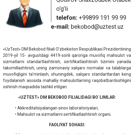
o’g’li
telefon:
+99899 191 99 99
e-mail:
bekobod@uztest.uz
«UzTest» DM Bekobod filiali O’zbekiston Respublikasi Prezidentining
2019-yil 15- avgustdagi 4419-sonli qaroriga muvofiq mahsulot va
xizmatlarni standartlashtirish, sertifikatlashtirish tizimini yanada
takomillashtirish, uning zamonaviy xalqaro normalar va talablarga
muvofiqligini ta’minlash, shuningdek, xalqaro standartlardan keng
foydalanish asosida mahalliy mahsulotlarning raqobatbardoshligini
oshirish maqsadida tashkil etilgan.
«UZTEST» DM BEKOBOD FILIALIDAGI BO`LIMLAR:
• Akkreditatsiyalangan sinov laboratoriyalari;
• Mahsulot va xizmatlarni sertifikatlashtirish organi;
FAOLIYAT SOHASI: