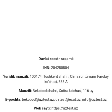
Davlat reestr raqami:
INN:
204250504
Yuridik manzili:
100174, Toshkent shahri, Olmazor tumani, Farobiy
ko’chasi, 333 A
Manzili:
Bekobod shahri, Xotira ko’chasi, 116 uy
E-pochta:
bekobod@uztest.uz, uztest@exat.uz, info@uztest.uz
Web sayti:
https://uztest.uz