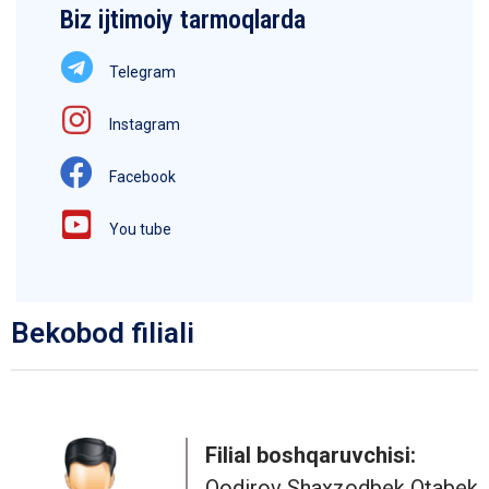
Biz ijtimoiy tarmoqlarda
Telegram
Instagram
Facebook
You tube
Bekobod filiali
Filial boshqaruvchisi:
Qodirov Shaxzodbek Otabek