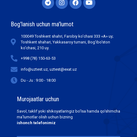
Bog'lanish uchun ma'lumot
100049 Toshkent shahri, Farobiy ko'chasi 333 «А» uy;
Toshkent shahari, Yakkasaroy tumani, Bog'ibo'ston
ko'chasi, 210 uy.
+998 (78) 150-63-53
info@uztest.uz, uztest@exat.uz
Du - Ju : 9:00 - 18:00
Murojaatlar uchun
Savol, taklif yoki shikoyatlaringiz bo’lsa hamda qo’shimcha
ma’lumotlar olish uchun bizning
ishonch telefonimiz