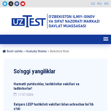
UZ
RU
EN
Bosh sahifa
»
Hududiy filiallar
»
Bekobod filiali
So'nggi yangiliklar
Hurmatli yurtdoshlar, tashkilotlar vakillari va
tadbirkorlar!
17.07.2026
Xalqaro LEEP tashkiloti vakillari bilan uchrashuv bo‘lib
o‘tdi