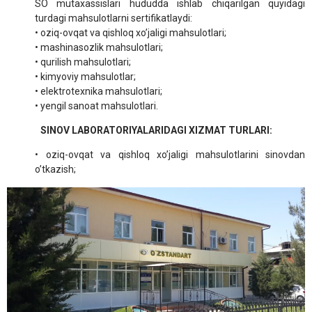
SO mutaxassislari hududda ishlab chiqarilgan quyidagi
turdagi mahsulotlarni sertifikatlaydi:
• oziq-ovqat va qishloq xo’jaligi mahsulotlari;
• mashinasozlik mahsulotlari;
• qurilish mahsulotlari;
• kimyoviy mahsulotlar;
• elektrotexnika mahsulotlari;
• yengil sanoat mahsulotlari.
SINOV LABORATORIYALARIDAGI XIZMAT TURLARI:
• oziq-ovqat va qishloq xo’jaligi mahsulotlarini sinovdan
o’tkazish;