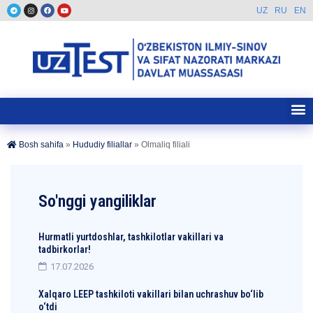
UZ
RU
EN
Bosh sahifa
»
Hududiy filiallar
»
Olmaliq filiali
So'nggi yangiliklar
Hurmatli yurtdoshlar, tashkilotlar vakillari va
tadbirkorlar!
17.07.2026
Xalqaro LEEP tashkiloti vakillari bilan uchrashuv bo‘lib
o‘tdi