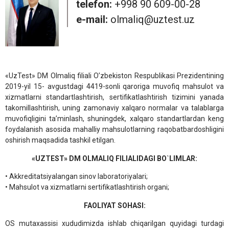
telefon:
+998 90 609-00-28
e-mail:
olmaliq@uztest.uz
«UzTest» DM Olmaliq filiali O’zbekiston Respublikasi Prezidentining
2019-yil 15- avgustdagi 4419-sonli qaroriga muvofiq mahsulot va
xizmatlarni standartlashtirish, sertifikatlashtirish tizimini yanada
takomillashtirish, uning zamonaviy xalqaro normalar va talablarga
muvofiqligini ta’minlash, shuningdek, xalqaro standartlardan keng
foydalanish asosida mahalliy mahsulotlarning raqobatbardoshligini
oshirish maqsadida tashkil etilgan.
«UZTEST» DM OLMALIQ FILIALIDAGI BO`LIMLAR:
• Akkreditatsiyalangan sinov laboratoriyalari;
• Mahsulot va xizmatlarni sertifikatlashtirish organi;
FAOLIYAT SOHASI:
OS mutaxassisi xududimizda ishlab chiqarilgan quyidagi turdagi