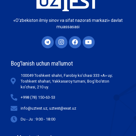
«O‘zbekiston ilmiy sinov va sifat nazorati markazi» davlat
muassasasi
Bog'lanish uchun ma'lumot
100049 Toshkent shahri, Farobiy ko'chasi 333 «А» uy;
Toshkent shahari, Yakkasaroy tumani, Bog'ibo'ston
ko'chasi, 210 uy.
+998 (78) 150-63-53
info@uztest.uz, uztest@exat.uz
Du - Ju : 9:00 - 18:00