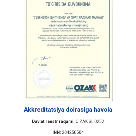
Akkreditatsiya doirasiga havola
Davlat reestr raqami:
O’ZAK.SL.0252
INN:
204250504