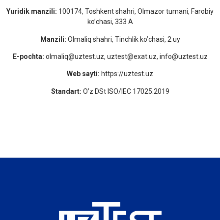
Yuridik manzili:
100174, Toshkent shahri, Olmazor tumani, Farobiy
ko’chasi, 333 A
Manzili:
Olmaliq shahri, Tinchlik ko’chasi, 2 uy
E-pochta:
olmaliq@uztest.uz, uztest@exat.uz, info@uztest.uz
Web sayti:
https://uztest.uz
Standart:
O’z DSt ISO/IEC 17025:2019