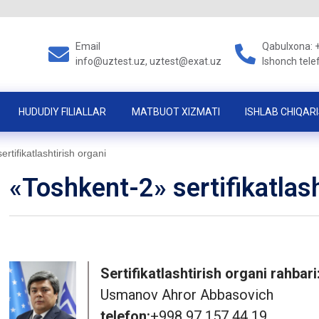
Email
Qabulxona: 
info@uztest.uz, uztest@exat.uz
Ishonch tele
HUDUDIY FILIALLAR
MATBUOT XIZMATI
ISHLAB CHIQARI
rtifikatlashtirish organi
«Toshkent-2» sertifikatlash
Sertifikatlashtirish organi rahbari
Usmanov Ahror Abbasovich
telefon:
+998 97 157 44 19