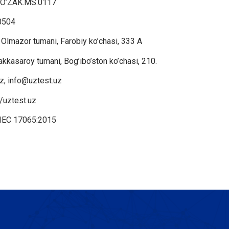
O’ZAK.MS.0117
0504
Olmazor tumani, Farobiy ko’chasi, 333 A
kkasaroy tumani, Bog’ibo’ston ko’chasi, 210.
z, info@uztest.uz
//uztest.uz
IEC 17065:2015