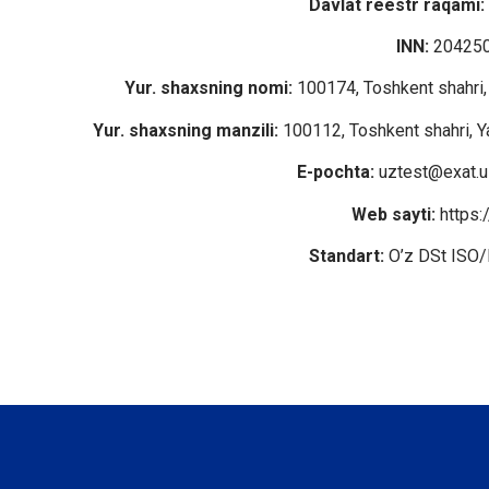
Davlat reestr raqami:
INN:
20425
Yur. shaxsning nomi:
100174, Toshkent shahri, 
Yur. shaxsning manzili:
100112, Toshkent shahri, Ya
E-pochta:
uztest@exat.u
Web sayti:
https:
Standart:
O’z DSt ISO/