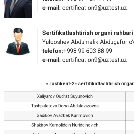
e-mail:
certification9@uztest.uz
Sertifikatlashtirish organi rahbari
Yuldoshev Abdumalik Abdugafor o’g
telefon:
+998 99 603 88 99
e-mail:
certification9@uztest.uz
«Toshkent-2» sertifikatlashtirish orga
Xaliyarov Qudrat Suyunovich
Tashpulatova Dono Abdulazizovna
Sadikov Avazbek Karimovich
Shakirov Kamoliddin Nuriddinovich