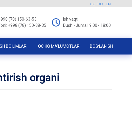
UZ
RU
EN
+998 (78) 150-63-53
Ish vaqti
foni: +998 (78) 150-38-35
Dush - Juma | 9:00 - 18:00
SH BOʻLIMLARI
OCHIQ MA’LUMOTLAR
BOGʻLANISH
tirish organi
: