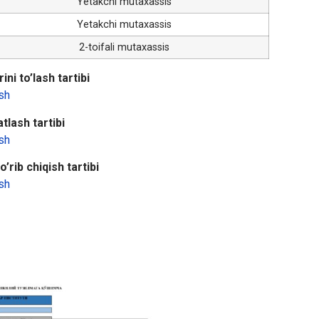
Yetakchi mutaxassis
Yetakchi mutaxassis
2-toifali mutaxassis
ini to’lash tartibi
sh
tlash tartibi
sh
’rib chiqish tartibi
sh