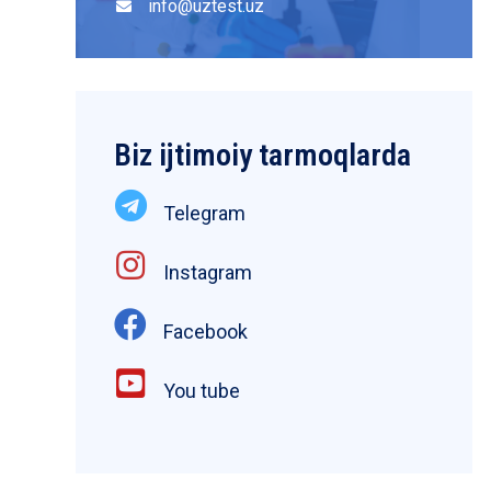
info@uztest.uz
Biz ijtimoiy tarmoqlarda
Telegram
Instagram
Facebook
You tube