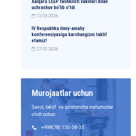
Xalqaro LEEP tashkiloti vakillari bilan
uchrashuv bo‘lib o‘tdi
12.03.2026
IV Respublika ilmiy-amaliy
konferensiyasiga barchangizni taklif
etamiz!
27.02.2026
Murojaatlar uchun
Savol, taklif va qo’shimcha ma’lumotlar
olish uchun
+998(78) 150-38-35