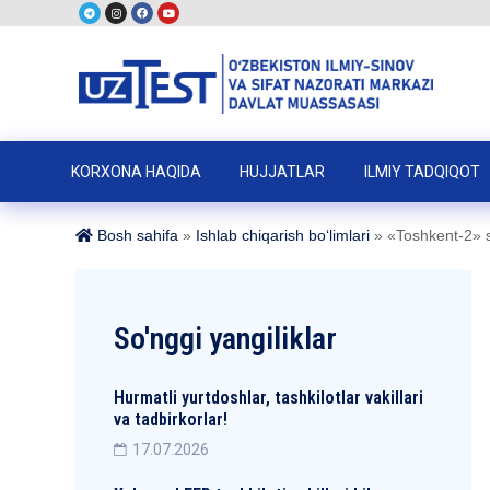
KORXONA HAQIDA
HUJJATLAR
ILMIY TADQIQOT
Bosh sahifa
»
Ishlab chiqarish boʻlimlari
»
«Toshkent-2» se
So'nggi yangiliklar
Hurmatli yurtdoshlar, tashkilotlar vakillari
va tadbirkorlar!
17.07.2026