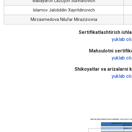
Babayarov Lazizjon Sunnatovich
Islamov Jaloliddin Xayritdinovich
Mirzaxmedova Nilufar Mirazizovna
Sertifikatlashtirish ishlar
yuklab oli
Mahsulotni sertifika
yuklab oli
Shikoyatlar va arizalarni ko
yuklab oli