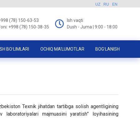
UZ
RU
EN
+998 (78) 150-63-53
Ish vaqti
foni: +998 (78) 150-38-35
Dush - Juma | 9:00 - 18:00
SH BOʻLIMLARI
OCHIQ MA’LUMOTLAR
BOGʻLANISH
ekiston Texnik jihatdan tartibga solish agentligining
v laboratoriyalari majmuasini yaratish” loyihasining