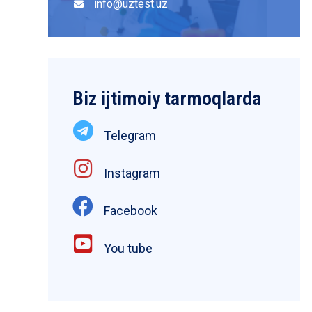
info@uztest.uz
Biz ijtimoiy tarmoqlarda
Telegram
Instagram
Facebook
You tube