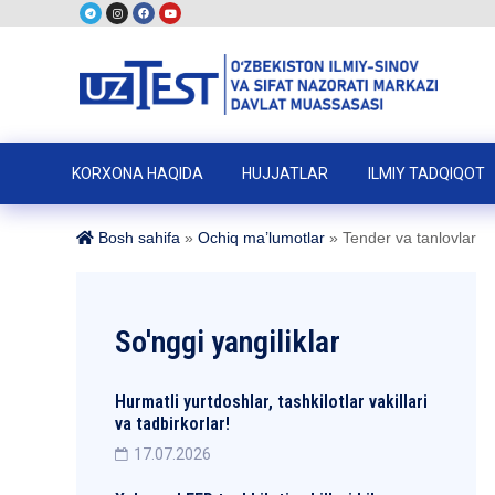
KORXONA HAQIDA
HUJJATLAR
ILMIY TADQIQOT
Bosh sahifa
»
Ochiq ma’lumotlar
»
Tender va tanlovlar
So'nggi yangiliklar
Hurmatli yurtdoshlar, tashkilotlar vakillari
va tadbirkorlar!
17.07.2026