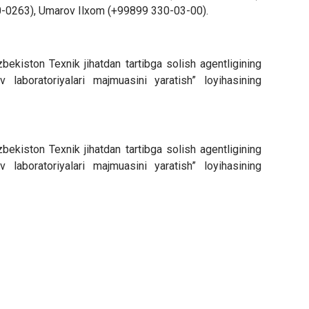
0-0263), Umarov Ilxom (+99899 330-03-00).
ekiston Texnik jihatdan tartibga solish agentligining
v laboratoriyalari majmuasini yaratish” loyihasining
ekiston Texnik jihatdan tartibga solish agentligining
v laboratoriyalari majmuasini yaratish” loyihasining