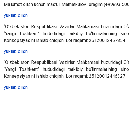
Ma’lumot olish uchun mas’ul: Mamatkulov Ibragim (+99893 50
yuklab olish
“O‘zbekiston Respublikasi Vazirlar Mahkamasi huzuridagi O‘zb
“Yangi Toshkent” hududidagi tarkibiy bo‘linmalarining sino
Konsepsiyasini ishlab chiqish. Lot raqami: 25120012457854
yuklab olish
“O‘zbekiston Respublikasi Vazirlar Mahkamasi huzuridagi O‘zb
“Yangi Toshkent” hududidagi tarkibiy bo‘linmalarining sino
Konsepsiyasini ishlab chiqish. Lot raqami: 25120012446327
yuklab olish