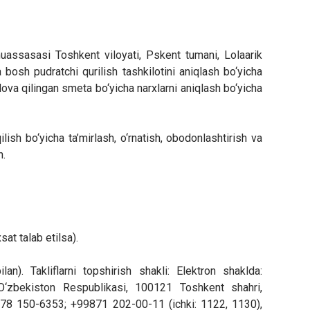
muassasasi Toshkent viloyati, Pskent tumani, Lolaarik
 bosh pudratchi qurilish tashkilotini aniqlash bo‘yicha
 ilova qilingan smeta bo‘yicha narxlarni aniqlash bo‘yicha
lish bo‘yicha ta’mirlash, o‘rnatish, obodonlashtirish va
h.
at talab etilsa).
n). Takliflarni topshirish shakli: Elektron shaklda:
O‘zbekiston Respublikasi, 100121 Toshkent shahri,
9878 150-6353; +99871 202-00-11 (ichki: 1122, 1130),