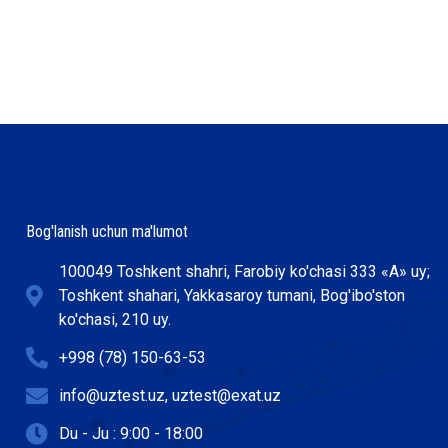
Bog'lanish uchun ma'lumot
100049 Toshkent shahri, Farobiy ko'chasi 333 «А» uy;
Toshkent shahari, Yakkasaroy tumani, Bog'ibo'ston
ko'chasi, 210 uy.
+998 (78) 150-63-53
info@uztest.uz, uztest@exat.uz
Du - Ju : 9:00 - 18:00