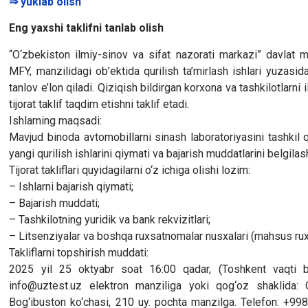
⇒ yuklab olish
Eng yaxshi taklifni tanlab olish
“O‘zbekiston ilmiy-sinov va sifat nazorati markazi” davlat 
MFY, manzilidagi ob’ektida qurilish ta’mirlash ishlari yuzasida
tanlov e’lon qiladi. Qiziqish bildirgan korxona va tashkilotlarni
tijorat taklif taqdim etishni taklif etadi.
Ishlarning maqsadi:
Mavjud binoda avtomobillarni sinash laboratoriyasini tashkil qi
yangi qurilish ishlarini qiymati va bajarish muddatlarini belgilas
Tijorat takliflari quyidagilarni o‘z ichiga olishi lozim:
– Ishlarni bajarish qiymati;
– Bajarish muddati;
– Tashkilotning yuridik va bank rekvizitlari;
– Litsenziyalar va boshqa ruxsatnomalar nusxalari (mahsus ruxs
Takliflarni topshirish muddati:
2025 yil 25 oktyabr soat 16:00 qadar, (Toshkent vaqti bila
info@uztest.uz elektron manziliga yoki qog‘oz shaklida: 
Bog‘ibuston ko‘chasi, 210 uy. pochta manzilga. Telefon: +9