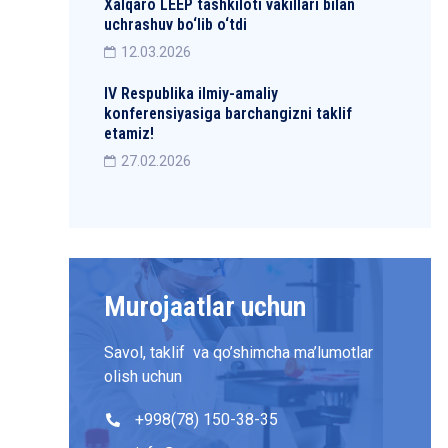
Xalqaro LEEP tashkiloti vakillari bilan
uchrashuv bo‘lib o‘tdi
12.03.2026
IV Respublika ilmiy-amaliy
konferensiyasiga barchangizni taklif
etamiz!
27.02.2026
Murojaatlar uchun
Savol, taklif va qo’shimcha ma’lumotlar
olish uchun
+998(78) 150-38-35