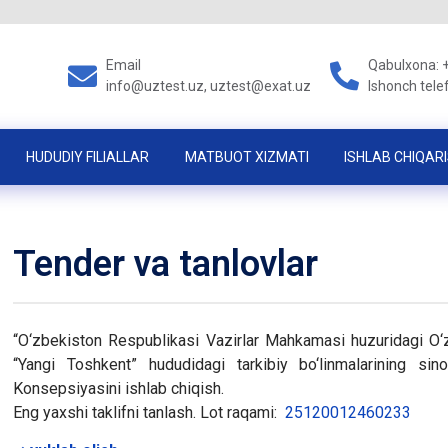
Email
Qabulxona: 
info@uztest.uz, uztest@exat.uz
Ishonch tele
HUDUDIY FILIALLAR
MATBUOT XIZMATI
ISHLAB CHIQARI
Tender va tanlovlar
“O‘zbekiston Respublikasi Vazirlar Mahkamasi huzuridagi O‘zb
“Yangi Toshkent” hududidagi tarkibiy bo‘linmalarining sino
Konsepsiyasini ishlab chiqish.
Eng yaxshi taklifni tanlash. Lot raqami:
25120012460233