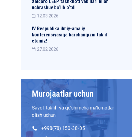
Xalqaro LEEP tashkiloti vakillari bilan
uchrashuv bo‘lib o‘tdi
12.03.2026
IV Respublika ilmiy-amaliy
konferensiyasiga barchangizni taklif
etamiz!
27.02.2026
Murojaatlar uchun
Savol, taklif va qo’shimcha ma’lumotlar
olish uchun
+998(78) 150-38-35