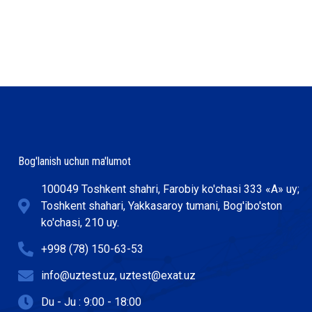
Bog'lanish uchun ma'lumot
100049 Toshkent shahri, Farobiy ko'chasi 333 «А» uy;
Toshkent shahari, Yakkasaroy tumani, Bog'ibo'ston
ko'chasi, 210 uy.
+998 (78) 150-63-53
info@uztest.uz, uztest@exat.uz
Du - Ju : 9:00 - 18:00