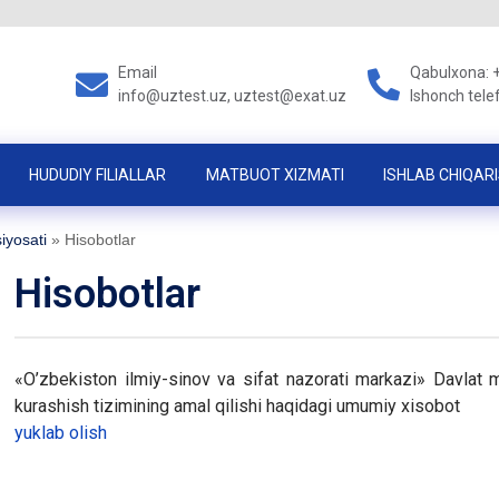
Email
Qabulxona: 
info@uztest.uz, uztest@exat.uz
Ishonch tele
HUDUDIY FILIALLAR
MATBUOT XIZMATI
ISHLAB CHIQARI
iyosati
»
Hisobotlar
Hisobotlar
«O’zbekiston ilmiy-sinov va sifat nazorati markazi» Davlat
kurashish tizimining amal qilishi haqidagi umumiy xisobot
yuklab olish