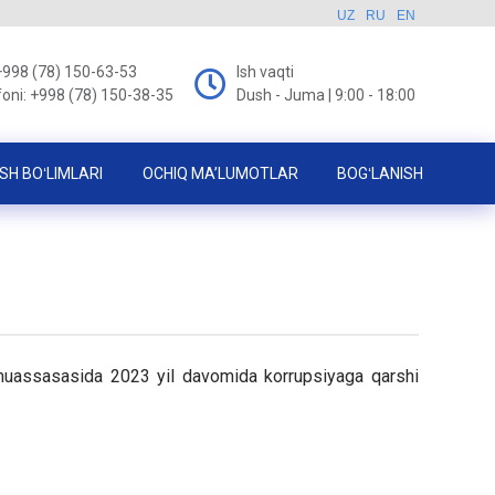
UZ
RU
EN
+998 (78) 150-63-53
Ish vaqti
foni: +998 (78) 150-38-35
Dush - Juma | 9:00 - 18:00
SH BOʻLIMLARI
OCHIQ MA’LUMOTLAR
BOGʻLANISH
 muassasasida 2023 yil davomida korrupsiyaga qarshi