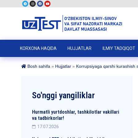
KORXONA HAQIDA
HUJJATLAR
ILMIY TADQIQOT
Bosh sahifa
»
Hujjatlar
»
Korrupsiyaga qarshi kurashish s
So'nggi yangiliklar
Hurmatli yurtdoshlar, tashkilotlar vakillari
va tadbirkorlar!
17.07.2026