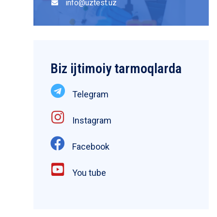
info@uztest.uz
Biz ijtimoiy tarmoqlarda
Telegram
Instagram
Facebook
You tube