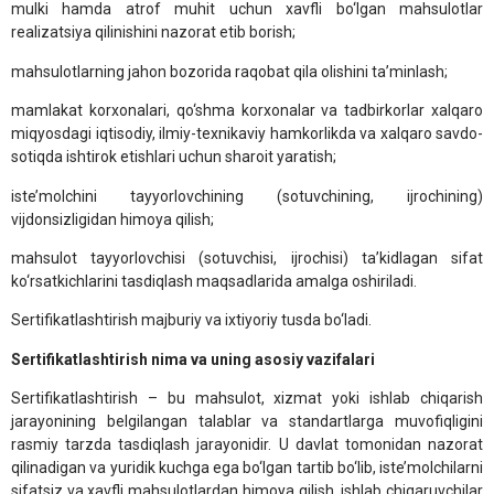
mulki hamda atrof muhit uchun xavfli bo‘lgan mahsulotlar
realizatsiya qilinishini nazorat etib borish;
mahsulotlarning jahon bozorida raqobat qila olishini ta’minlash;
mamlakat korxonalari, qo‘shma korxonalar va tadbirkorlar xalqaro
miqyosdagi iqtisodiy, ilmiy-texnikaviy hamkorlikda va xalqaro savdo-
sotiqda ishtirok etishlari uchun sharoit yaratish;
iste’molchini tayyorlovchining (sotuvchining, ijrochining)
vijdonsizligidan himoya qilish;
mahsulot tayyorlovchisi (sotuvchisi, ijrochisi) ta’kidlagan sifat
ko‘rsatkichlarini tasdiqlash maqsadlarida amalga oshiriladi.
Sertifikatlashtirish majburiy va ixtiyoriy tusda bo‘ladi.
Sertifikatlashtirish nima va uning asosiy vazifalari
Sertifikatlashtirish – bu mahsulot, xizmat yoki ishlab chiqarish
jarayonining belgilangan talablar va standartlarga muvofiqligini
rasmiy tarzda tasdiqlash jarayonidir. U davlat tomonidan nazorat
qilinadigan va yuridik kuchga ega bo‘lgan tartib bo‘lib, iste’molchilarni
sifatsiz va xavfli mahsulotlardan himoya qilish, ishlab chiqaruvchilar