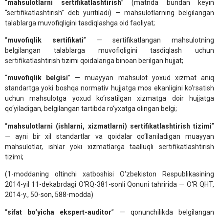
“
mahsulotlarni sertifikatlashtirish
” (matnda bundan keyin
“sertifikatlashtirish” deb yuritiladi) — mahsulotlarning belgilangan
talablarga muvofiqligini tasdiqlashga oid faoliyat;
“
muvofiqlik sertifikati
” — sertifikatlangan mahsulotning
belgilangan talablarga muvofiqligini tasdiqlash uchun
sertifikatlashtirish tizimi qoidalariga binoan berilgan hujjat;
“
muvofiqlik belgisi
” — muayyan mahsulot yoxud xizmat aniq
standartga yoki boshqa normativ hujjatga mos ekanligini ko‘rsatish
uchun mahsulotga yoxud ko‘rsatilgan xizmatga doir hujjatga
qo‘yiladigan, belgilangan tartibda ro‘yxatga olingan belgi;
“
mahsulotlarni (ishlarni, xizmatlarni) sertifikatlashtirish tizimi
”
— ayni bir xil standartlar va qoidalar qo‘llaniladigan muayyan
mahsulotlar, ishlar yoki xizmatlarga taalluqli sertifikatlashtirish
tizimi;
(1-moddaning oltinchi xatboshisi O‘zbekiston Respublikasining
2014-yil 11-dekabrdagi O‘RQ-381-sonli Qonuni tahririda — O‘R QHT,
2014-y., 50-son, 588-modda)
“
sifat bo‘yicha ekspert-auditor
” — qonunchilikda belgilangan