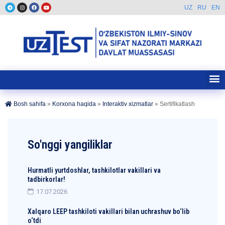
UZ
RU
EN
Bosh sahifa
»
Korxona haqida
»
Interaktiv xizmatlar
»
Sertifikatlash
So'nggi yangiliklar
Hurmatli yurtdoshlar, tashkilotlar vakillari va
tadbirkorlar!
17.07.2026
Xalqaro LEEP tashkiloti vakillari bilan uchrashuv bo‘lib
o‘tdi