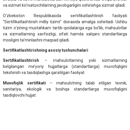
va xizmat ko‘rsatuvchilarning javobgarligini oshirishga xizmat qiladi.
O‘zbekiston Respublikasida sertifikatlashtirish faoliyati
“Sertifikatlashtirish milliy tizimi” doirasida amalga oshiriladi. Ushbu
tizim o‘zining mustahkam tartib-qoidalariga ega bo‘lib, mahsulotlar
va xizmatlarning xavfsizligi, sifati hamda xalqaro standartlarga
mosligini ta’minlashni maqsad qiladi.
Sertifikatlashtirishning asosiy tushunchalari
Sertifikatlashtirish
– mahsulotlarning yoki xizmatlarning
belgilangan me’yoriy hujjatlarga (standartlarga) muvofiqligini
tekshirish va tasdiqlashga qaratilgan faoliyat.
Muvofiqlik sertifikati
– mahsulotning talab etilgan texnik,
sanitariya, ekologik va boshqa standartlarga muvofiqligini
tasdiqlovchi hujjat.