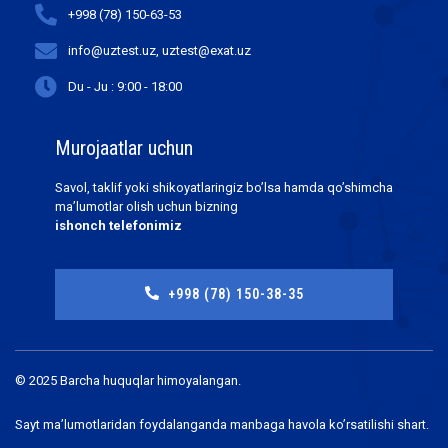
+998 (78) 150-63-53
info@uztest.uz, uztest@exat.uz
Du - Ju : 9:00 - 18:00
Murojaatlar uchun
Savol, taklif yoki shikoyatlaringiz bo’lsa hamda qo’shimcha
ma’lumotlar olish uchun bizning
ishonch telefonimiz
+998 (78) 150-38-35
© 2025 Barcha huquqlar himoyalangan.
Sayt ma’lumotlaridan foydalanganda manbaga havola ko’rsatilishi shart.