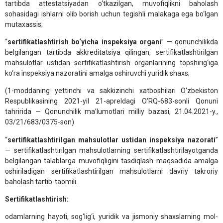
tartibda attestatsiyadan o‘tkazilgan, muvofiqlikni baholash
sohasidagi ishlarni olib borish uchun tegishli malakaga ega bo‘lgan
mutaxassis;
“
sertifikatlashtirish bo‘yicha inspeksiya organi
” — qonunchilikda
belgilangan tartibda akkreditatsiya qilingan, sertifikatlashtirilgan
mahsulotlar ustidan sertifikatlashtirish organlarining topshirig‘iga
ko‘ra inspeksiya nazoratini amalga oshiruvchi yuridik shaxs;
(1-moddaning yettinchi va sakkizinchi xatboshilari O‘zbekiston
Respublikasining 2021-yil 21-apreldagi O‘RQ-683-sonli Qonuni
tahririda — Qonunchilik ma’lumotlari milliy bazasi, 21.04.2021-y.,
03/21/683/0375-son)
“
sertifikatlashtirilgan mahsulotlar ustidan inspeksiya nazorati
”
— sertifikatlashtirilgan mahsulotlarning sertifikatlashtirilayotganda
belgilangan talablarga muvofiqligini tasdiqlash maqsadida amalga
oshiriladigan sertifikatlashtirilgan mahsulotlarni davriy takroriy
baholash tartib-taomili.
Sertifikatlashtirish:
odamlarning hayoti, sog‘lig‘i, yuridik va jismoniy shaxslarning mol-