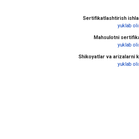
Sertifikatlashtirish ishlar
yuklab oli
Mahsulotni sertifika
yuklab oli
Shikoyatlar va arizalarni ko
yuklab oli