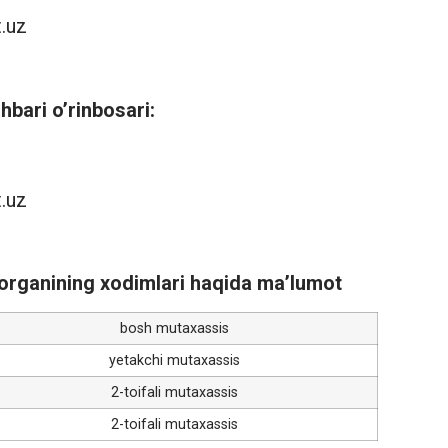
t.uz
ahbari o’rinbosari:
t.uz
h organining xodimlari haqida ma’lumot
bosh mutaxassis
yetakchi mutaxassis
2-toifali mutaxassis
2-toifali mutaxassis