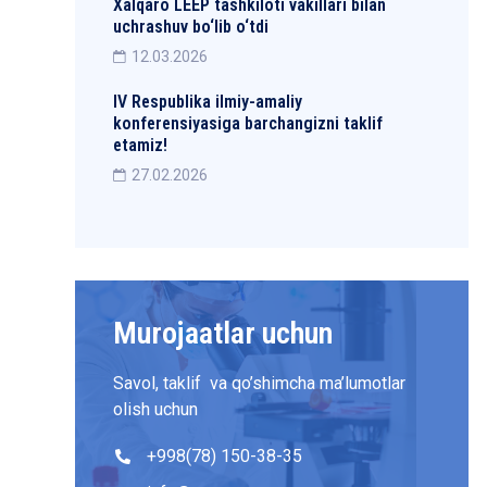
Xalqaro LEEP tashkiloti vakillari bilan
uchrashuv bo‘lib o‘tdi
12.03.2026
IV Respublika ilmiy-amaliy
konferensiyasiga barchangizni taklif
etamiz!
27.02.2026
Murojaatlar uchun
Savol, taklif va qo’shimcha ma’lumotlar
olish uchun
+998(78) 150-38-35