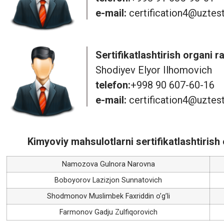
e-mail:
certification4@uztes
Sertifikatlashtirish organi r
Shodiyev Elyor Ilhomovich
telefon:
+998 90 607-60-16
e-mail:
certification4@uztes
Kimyoviy mahsulotlarni sertifikatlashtiris
Namozova Gulnora Narovna
Boboyorov Lazizjon Sunnatovich
Shodmonov Muslimbek Faxriddin o’g’li
Farmonov Gadju Zulfiqorovich