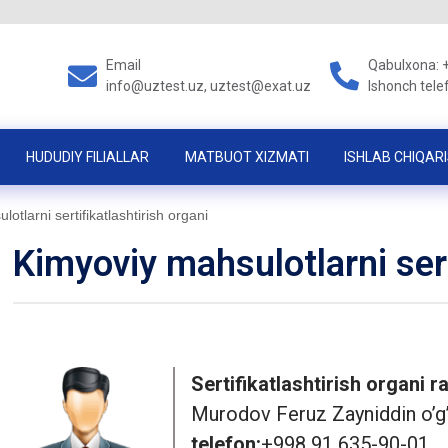
Email
Qabulxona: 
info@uztest.uz, uztest@exat.uz
Ishonch tele
HUDUDIY FILIALLAR
MATBUOT XIZMATI
ISHLAB CHIQARI
otlarni sertifikatlashtirish organi
Kimyoviy mahsulotlarni sert
Sertifikatlashtirish organi r
Murodov Feruz Zayniddin o’g’
telefon:
+998 91 635-90-01