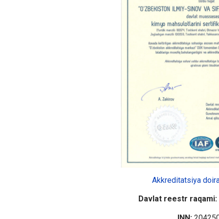
Akkreditatsiya doir
Davlat reestr raqami:
INN:
20425