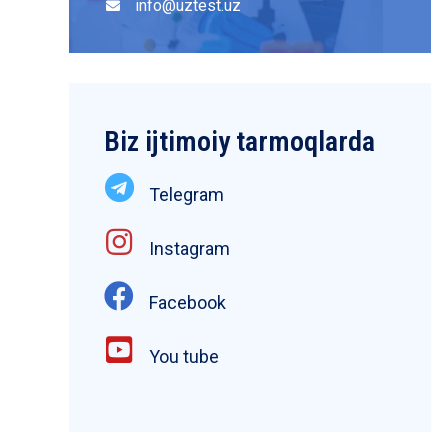
info@uztest.uz
Biz ijtimoiy tarmoqlarda
Telegram
Instagram
Facebook
You tube