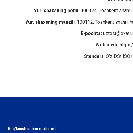
Yur. shaxsning nomi:
100174, Toshkent shahri, 
Yur. shaxsning manzili:
100112, Toshkent shahri, Ya
E-pochta:
uztest@exat.u
Web sayti:
https:
Standart:
O’z DSt ISO/
Bog'lanish uchun ma'lumot