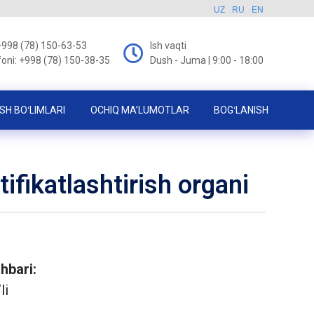
UZ
RU
EN
+998 (78) 150-63-53
Ish vaqti
foni: +998 (78) 150-38-35
Dush - Juma | 9:00 - 18:00
SH BOʻLIMLARI
OCHIQ MA’LUMOTLAR
BOGʻLANISH
ifikatlashtirish organi
ahbari:
li