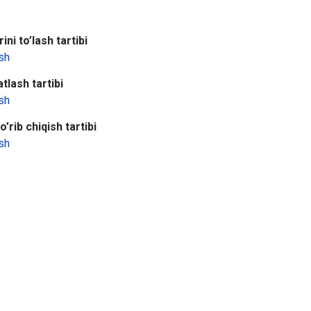
ini to’lash tartibi
sh
tlash tartibi
sh
’rib chiqish tartibi
sh