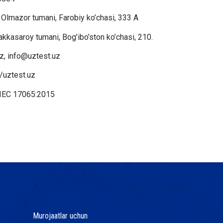
Olmazor tumani, Farobiy ko’chasi, 333 A
kkasaroy tumani, Bog’ibo’ston ko’chasi, 210.
z, info@uztest.uz
//uztest.uz
IEC 17065:2015
Murojaatlar uchun