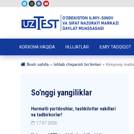
KORXONA HAQIDA
HUJJATLAR
ILMIY TADQIQOT
Bosh sahifa
»
Ishlab chiqarish boʻlimlari
»
Kimyoviy mahsul
So'nggi yangiliklar
Hurmatli yurtdoshlar, tashkilotlar vakillari
va tadbirkorlar!
17.07.2026