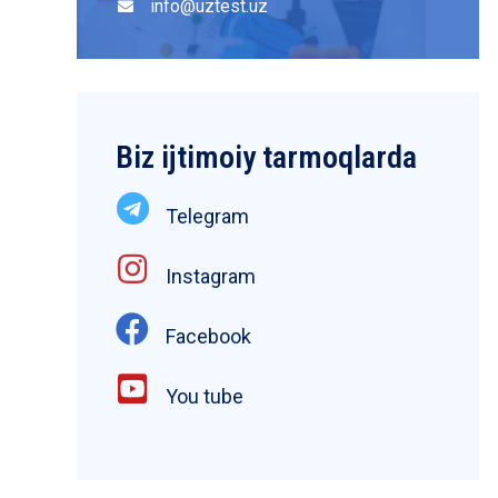
info@uztest.uz
Biz ijtimoiy tarmoqlarda
Telegram
Instagram
Facebook
You tube