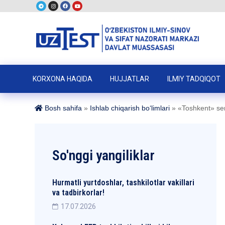
KORXONA HAQIDA
HUJJATLAR
ILMIY TADQIQOT
Bosh sahifa
»
Ishlab chiqarish boʻlimlari
»
«Toshkent» sert
So'nggi yangiliklar
Hurmatli yurtdoshlar, tashkilotlar vakillari
va tadbirkorlar!
17.07.2026