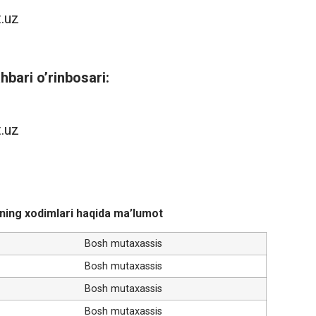
t.uz
ahbari o’rinbosari:
t.uz
ining xodimlari haqida ma’lumot
Bosh mutaxassis
Bosh mutaxassis
Bosh mutaxassis
Bosh mutaxassis