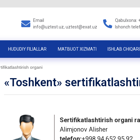
Email
Qabulxona: 
info@uztest.uz, uztest@exat.uz
Ishonch tele
HUDUDIY FILIALLAR
MATBUOT XIZMATI
ISHLAB CHIQARI
ifikatlashtirish organi
«Toshkent» sertifikatlashti
Sertifikatlashtirish organi r
Alimjonov Alisher
telefon:
+998 94 652 95 92