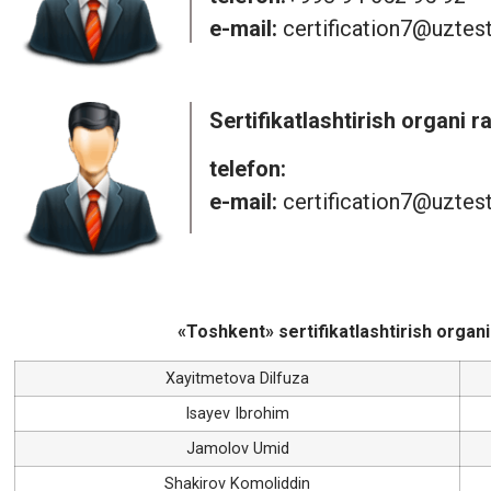
e-mail:
certification7@uztes
Sertifikatlashtirish organi r
telefon:
e-mail:
certification7@uztes
«Toshkent» sertifikatlashtirish organ
Xayitmetova Dilfuza
Isayev Ibrohim
Jamolov Umid
Shakirov Komoliddin