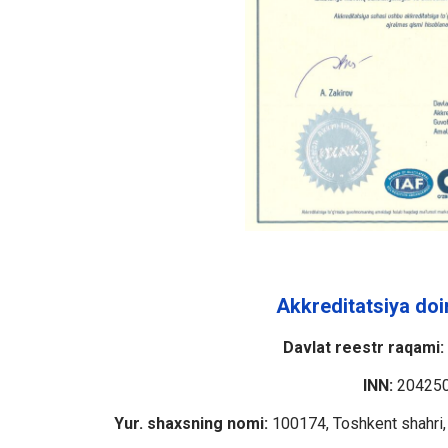
Akkreditatsiya doi
Davlat reestr raqami:
INN:
20425
Yur. shaxsning nomi:
100174, Toshkent shahri, 