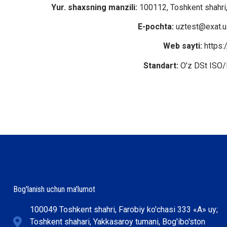
Yur. shaxsning manzili:
100112, Toshkent shahri,
E-pochta:
uztest@exat.u
Web sayti:
https:
Standart:
O’z DSt ISO/
Bog'lanish uchun ma'lumot
100049 Toshkent shahri, Farobiy ko'chasi 333 «А» uy;
Toshkent shahari, Yakkasaroy tumani, Bog'ibo'ston