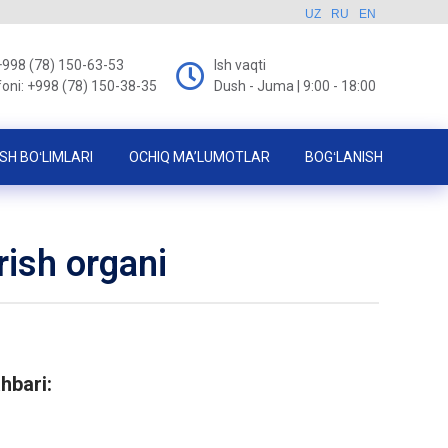
UZ
RU
EN
+998 (78) 150-63-53
Ish vaqti
foni: +998 (78) 150-38-35
Dush - Juma | 9:00 - 18:00
SH BOʻLIMLARI
OCHIQ MA’LUMOTLAR
BOGʻLANISH
rish organi
ahbari: