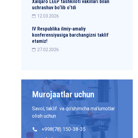
Xalqaro LEEP tashkiloti vakillari bilan
uchrashuv bo‘lib o‘tdi
12.03.2026
IV Respublika ilmiy-amaliy
konferensiyasiga barchangizni taklif
etamiz!
27.02.2026
Murojaatlar uchun
Savol, taklif va qo’shimcha ma’lumotlar
olish uchun
+998(78) 150-38-35