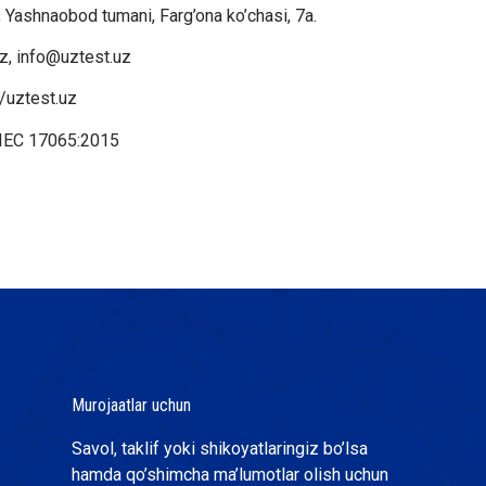
 Yashnaobod tumani, Farg’ona ko’chasi, 7a.
z, info@uztest.uz
//uztest.uz
IEC 17065:2015
Murojaatlar uchun
Savol, taklif yoki shikoyatlaringiz bo’lsa
hamda qo’shimcha ma’lumotlar olish uchun