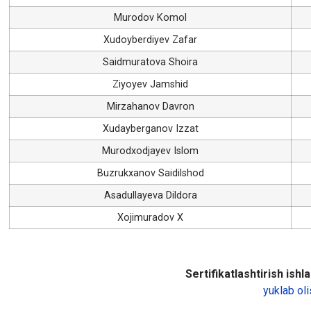
Murodov Komol
Xudoyberdiyev Zafar
Saidmuratova Shoira
Ziyoyev Jamshid
Mirzahanov Davron
Xudayberganov Izzat
Murodxodjayev Islom
Buzrukxanov Saidilshod
Asadullayeva Dildora
Xojimuradov X
Sertifikatlashtirish ishlar
yuklab oli