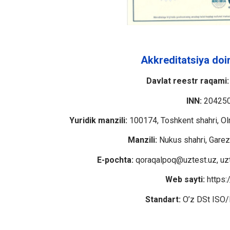
Akkreditatsiya doi
Davlat reestr raqami:
INN:
20425
Yuridik manzili:
100174, Toshkent shahri, Ol
Manzili:
Nukus shahri, Garezs
E-pochta:
qoraqalpoq@uztest.uz, uz
Web sayti:
https:
Standart:
O’z DSt ISO/