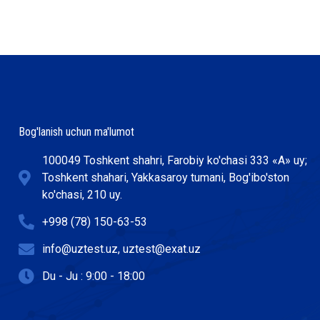
Bog'lanish uchun ma'lumot
100049 Toshkent shahri, Farobiy ko'chasi 333 «А» uy;
Toshkent shahari, Yakkasaroy tumani, Bog'ibo'ston
ko'chasi, 210 uy.
+998 (78) 150-63-53
info@uztest.uz, uztest@exat.uz
Du - Ju : 9:00 - 18:00