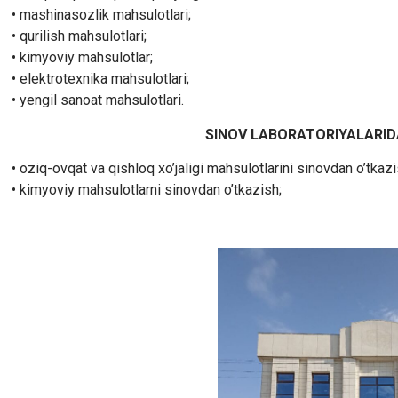
• mashinasozlik mahsulotlari;
• qurilish mahsulotlari;
• kimyoviy mahsulotlar;
• elektrotexnika mahsulotlari;
• yengil sanoat mahsulotlari.
SINOV LABORATORIYALARIDA
• oziq-ovqat va qishloq xo’jaligi mahsulotlarini sinovdan o’tkazi
• kimyoviy mahsulotlarni sinovdan o’tkazish;