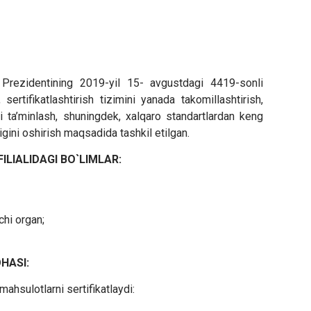
z
Prezidentining 2019-yil 15- avgustdagi 4419-sonli
sertifikatlashtirish tizimini yanada takomillashtirish,
i ta’minlash, shuningdek, xalqaro standartlardan keng
ini oshirish maqsadida tashkil etilgan.
LIALIDAGI BO`LIMLAR:
chi organ;
HASI:
ahsulotlarni sertifikatlaydi: