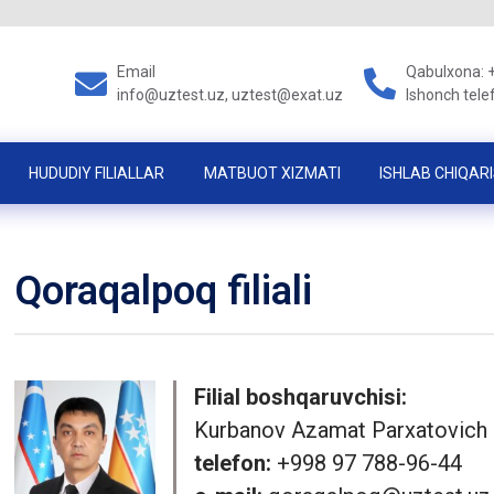
Email
Qabulxona: 
info@uztest.uz, uztest@exat.uz
Ishonch tele
HUDUDIY FILIALLAR
MATBUOT XIZMATI
ISHLAB CHIQARI
Qoraqalpoq filiali
Filial boshqaruvchisi:
Kurbanov Azamat Parxatovich
telefon:
+998 97 788-96-44