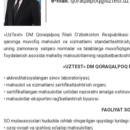
e-mail:
qoraqalpoq@uztest.u
«UzTest» DM Qoraqalpoq filiali O’zbekiston Respublikasi 
qaroriga muvofiq mahsulot va xizmatlarni standartlashtirish, 
uning zamonaviy xalqaro normalar va talablarga muvofiqligin
foydalanish asosida mahalliy mahsulotlarning raqobatbardoshlig
«UZTEST» DM QORAQALPOQ FI
• akkreditatsiyalangan sinov laboratoriyasi;
• mahsulot va xizmatlarni sertifikatlashtirish organi;
• sertifikatlangan mahsulotlar ustidan nazoratni amalga oshiruv
• mahsulotlar eksportini rag’batlantirish byurosi.
FAOLIYAT SO
SO mutaxassislari hududda ishlab chiqarilgan quyidagi turdagi m
• oziq-ovqat va qishloq xo’jaligi mahsulotlari;