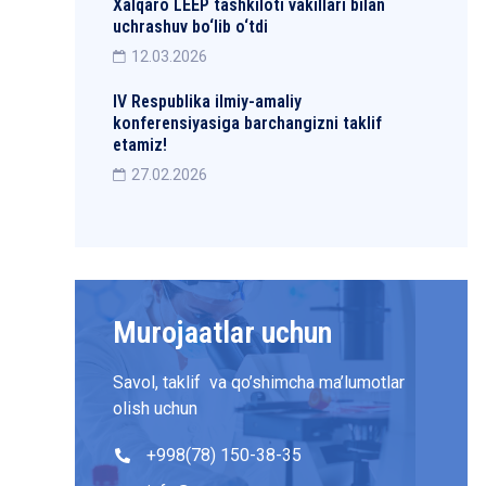
Xalqaro LEEP tashkiloti vakillari bilan
uchrashuv bo‘lib o‘tdi
12.03.2026
IV Respublika ilmiy-amaliy
konferensiyasiga barchangizni taklif
etamiz!
27.02.2026
Murojaatlar uchun
Savol, taklif va qo’shimcha ma’lumotlar
olish uchun
+998(78) 150-38-35