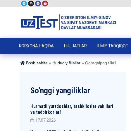
KORXONA HAQIDA
HUJJATLAR
ILMIY TADQIQOT
Bosh sahifa
»
Hududiy filiallar
»
Qoraqalpoq filiali
So'nggi yangiliklar
Hurmatli yurtdoshlar, tashkilotlar vakillari
va tadbirkorlar!
17.07.2026