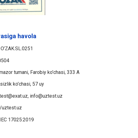
rasiga havola
O’ZAK.SL.0251
0504
mazor tumani, Farobiy ko’chasi, 333 A
izlik ko’chasi, 57 uy
test@exat.uz, info@uztest.uz
//uztest.uz
IEC 17025:2019