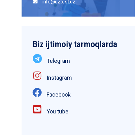
info@uztest.uz
Biz ijtimoiy tarmoqlarda
Telegram
Instagram
Facebook
You tube