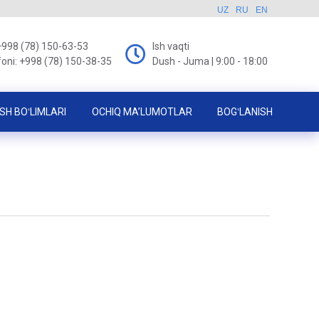
UZ
RU
EN
+998 (78) 150-63-53
Ish vaqti
foni: +998 (78) 150-38-35
Dush - Juma | 9:00 - 18:00
SH BOʻLIMLARI
OCHIQ MA’LUMOTLAR
BOGʻLANISH