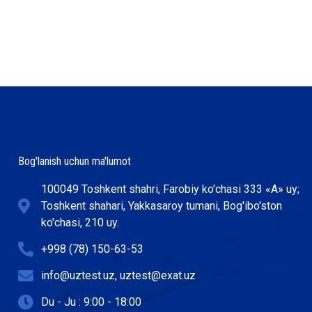
Bog'lanish uchun ma'lumot
100049 Toshkent shahri, Farobiy ko'chasi 333 «А» uy;
Toshkent shahari, Yakkasaroy tumani, Bog'ibo'ston
ko'chasi, 210 uy.
+998 (78) 150-63-53
info@uztest.uz, uztest@exat.uz
Du - Ju : 9:00 - 18:00