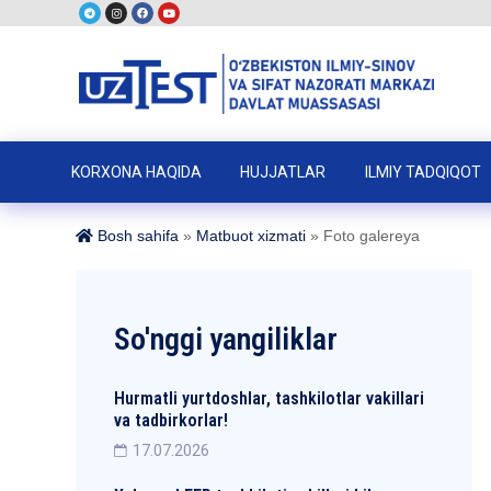
KORXONA HAQIDA
HUJJATLAR
ILMIY TADQIQOT
Bosh sahifa
»
Matbuot xizmati
»
Foto galereya
So'nggi yangiliklar
Hurmatli yurtdoshlar, tashkilotlar vakillari
va tadbirkorlar!
17.07.2026