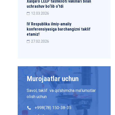
Xalqaro LEEP tashkiloti vakillari bilan
uchrashuv bo‘lib o‘tdi
12.03.2026
IV Respublika ilmiy-amaliy
konferensiyasiga barchangizni taklif
etamiz!
27.02.2026
Murojaatlar uchun
Savol, taklif va qo’shimcha ma’lumotlar
olish uchun
+998(78) 150-38-35