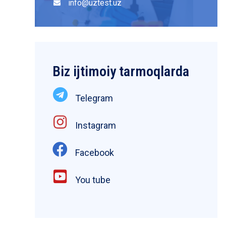
info@uztest.uz
Biz ijtimoiy tarmoqlarda
Telegram
Instagram
Facebook
You tube