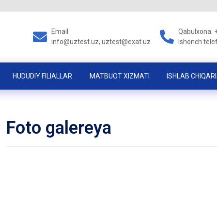
Email
Qabulxona: 
info@uztest.uz, uztest@exat.uz
Ishonch tele
HUDUDIY FILIALLAR
MATBUOT XIZMATI
ISHLAB CHIQARI
Foto galereya