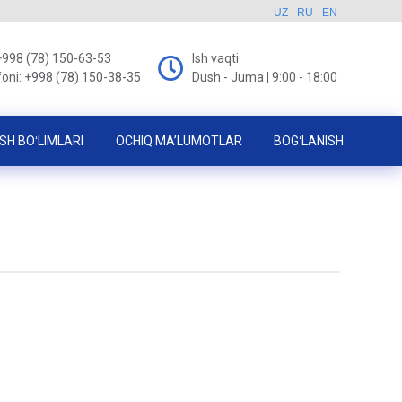
UZ
RU
EN
+998 (78) 150-63-53
Ish vaqti
foni: +998 (78) 150-38-35
Dush - Juma | 9:00 - 18:00
SH BOʻLIMLARI
OCHIQ MA’LUMOTLAR
BOGʻLANISH