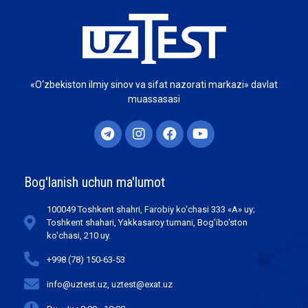
«O‘zbekiston ilmiy sinov va sifat nazorati markazi» davlat
muassasasi
Bog'lanish uchun ma'lumot
100049 Toshkent shahri, Farobiy ko'chasi 333 «А» uy;
Toshkent shahari, Yakkasaroy tumani, Bog'ibo'ston
ko'chasi, 210 uy.
+998 (78) 150-63-53
info@uztest.uz, uztest@exat.uz