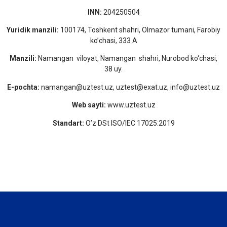
INN:
204250504
Yuridik manzili:
100174, Toshkent shahri, Olmazor tumani, Farobiy
ko’chasi, 333 A
Manzili:
Namangan viloyat, Namangan shahri, Nurobod ko‘chasi,
38 uy.
E-pochta:
namangan@uztest.uz, uztest@exat.uz, info@uztest.uz
Web sayti:
www.uztest.uz
Standart:
O’z DSt ISO/IEC 17025:2019