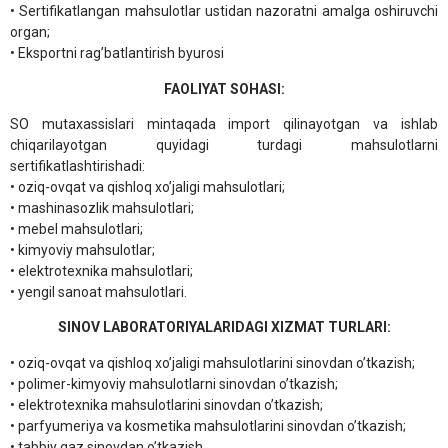
• Sertifikatlangan mahsulotlar ustidan nazoratni amalga oshiruvchi
organ;
• Eksportni rag’batlantirish byurosi
FAOLIYAT SOHASI:
SO mutaxassislari mintaqada import qilinayotgan va ishlab
chiqarilayotgan quyidagi turdagi mahsulotlarni
sertifikatlashtirishadi:
• oziq-ovqat va qishloq xo’jaligi mahsulotlari;
• mashinasozlik mahsulotlari;
• mebel mahsulotlari;
• kimyoviy mahsulotlar;
• elektrotexnika mahsulotlari;
• yengil sanoat mahsulotlari.
SINOV LABORATORIYALARIDAGI XIZMAT TURLARI:
• oziq-ovqat va qishloq xo’jaligi mahsulotlarini sinovdan o’tkazish;
• polimer-kimyoviy mahsulotlarni sinovdan o’tkazish;
• elektrotexnika mahsulotlarini sinovdan o’tkazish;
• parfyumeriya va kosmetika mahsulotlarini sinovdan o’tkazish;
• tabbiy gaz sinovdan o’tkazish.