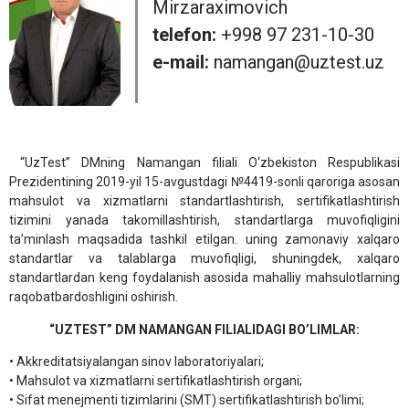
Mirzaraximovich
telefon:
+998 97 231-10-30
e-mail:
namangan@uztest.uz
“UzTest” DMning Namangan filiali O‘zbekiston Respublikasi
Prezidentining 2019-yil 15-avgustdagi №4419-sonli qaroriga asosan
mahsulot va xizmatlarni standartlashtirish, sertifikatlashtirish
tizimini yanada takomillashtirish, standartlarga muvofiqligini
ta’minlash maqsadida tashkil etilgan. uning zamonaviy xalqaro
standartlar va talablarga muvofiqligi, shuningdek, xalqaro
standartlardan keng foydalanish asosida mahalliy mahsulotlarning
raqobatbardoshligini oshirish.
“UZTEST” DM NAMANGAN FILIALIDAGI BO’LIMLAR:
• Akkreditatsiyalangan sinov laboratoriyalari;
• Mahsulot va xizmatlarni sertifikatlashtirish organi;
• Sifat menejmenti tizimlarini (SMT) sertifikatlashtirish bo’limi;