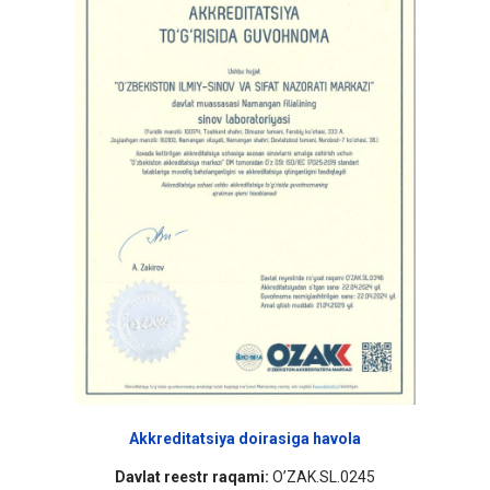
Akkreditatsiya doirasiga havola
Davlat reestr raqami:
O’ZAK.SL.0245