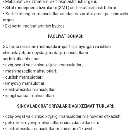
• Mahsulot va xizmatlarni sertifikatlashtirish organi;
• Sifat menejmenti tizimlarini (SMT) sertifikatlashtirish bo’limi;
• Sertifikatlangan mahsulotlar ustidan nazoratni amalga oshiruvchi
organ;
• Eksportni rag’batlantirish byurosi.
FAOLIYAT SOHASI:
SO mutaxassislari mintaqada import qilinayotgan va ishlab
chiqarilayotgan quyidagi turdagi mahsulotlarni
sertifikatlashtirishadi:
• oziq-ovqat va qishloq xo’jaligi mahsulotlari;
• mashinasozlik mahsulotlari;
• qurilish mahsulotlari;
• kimyoviy mahsulotlar;
• elektrotexnika mahsulotlari;
• yengil sanoat mahsulotlari.
SINOV LABORATORIYALARIDAGI XIZMAT TURLARI:
• oziq-ovqat va qishloq xo’jaligi mahsulotlarini sinovdan o’tkazish;
• polimer-kimyoviy mahsulotlarni sinovdan o’tkazish;
• elektrotexnika mahsulotlarini sinovdan o’tkazish;