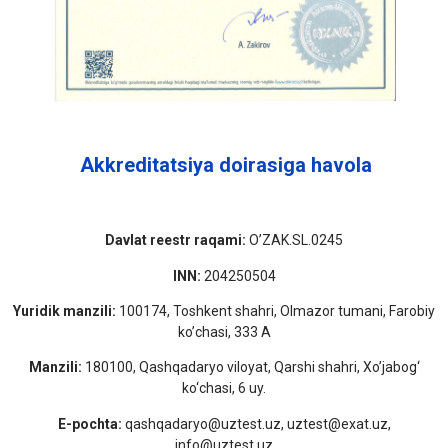
Akkreditatsiya doirasiga havola
Davlat reestr raqami:
O’ZAK.SL.0245
INN:
204250504
Yuridik manzili:
100174, Toshkent shahri, Olmazor tumani, Farobiy
ko’chasi, 333 A
Manzili:
180100, Qashqadaryo viloyat, Qarshi shahri, Xo’jabog‘
ko‘chasi, 6 uy.
E-pochta:
qashqadaryo@uztest.uz, uztest@exat.uz,
info@uztest.uz