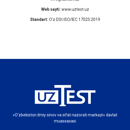
Web sayti:
www.uztest.uz
Standart:
O’z DSt ISO/IEC 17025:2019
«O‘zbekiston ilmiy sinov va sifat nazorati markazi» davlat
muassasasi