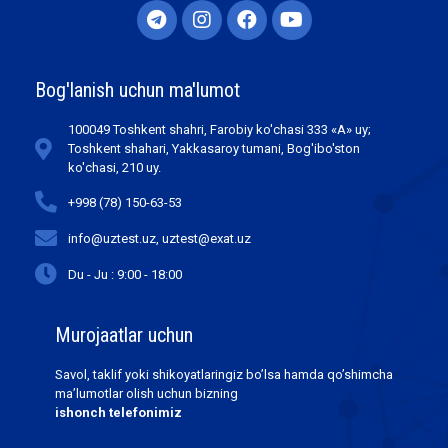
Bog'lanish uchun ma'lumot
100049 Toshkent shahri, Farobiy ko'chasi 333 «А» uy;
Toshkent shahari, Yakkasaroy tumani, Bog'ibo'ston
ko'chasi, 210 uy.
+998 (78) 150-63-53
info@uztest.uz, uztest@exat.uz
Du - Ju : 9:00 - 18:00
Murojaatlar uchun
Savol, taklif yoki shikoyatlaringiz bo’lsa hamda qo’shimcha
ma’lumotlar olish uchun bizning
ishonch telefonimiz