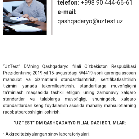
telefon:
+998 90 444-66-61
e-mail:
qashqadaryo@uztest.uz
“UzTest” DMning Qashqadaryo filiali O‘zbekiston Respublikasi
Prezidentining 2019-yil 15-avgustdagi №4419-sonli qaroriga asosan
mahsulot va xizmatlarni standartlashtirish, sertifikatlashtirish
tizimini yanada takomillashtirish, standartlarga muvofiqligini
ta’minlash maqsadida tashkil etilgan. uning zamonaviy xalqaro
standartlar va talablarga muvofiqligi, shuningdek, xalqaro
standartlardan keng foydalanish asosida mahalliy mahsulotlarning
raqobatbardoshligini oshirish.
“UZTEST” DM QASHQADARYO FILIALIDAGI BO’LIMLAR:
• Akkreditatsiyalangan sinov laboratoriyalari;