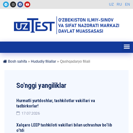
UZ
RU
EN
Bosh sahifa
»
Hududiy filiallar
»
Qashqadaryo filiali
So'nggi yangiliklar
Hurmatli yurtdoshlar, tashkilotlar vakillari va
tadbirkorlar!
17.07.2026
Xalqaro LEEP tashkiloti vakillari bilan uchrashuv bo‘lib
o‘tdi