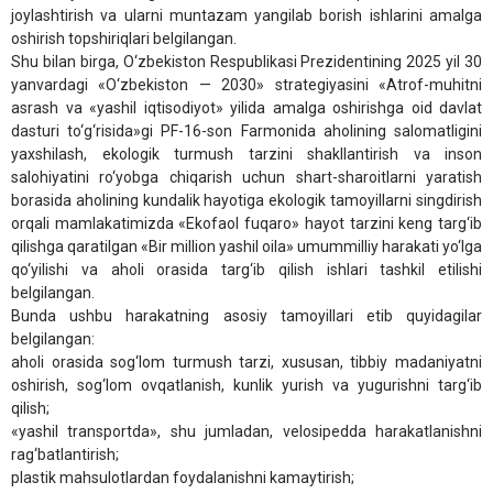
joylashtirish va ularni muntazam yangilab borish ishlarini amalga
oshirish topshiriqlari belgilangan.
Shu bilan birga, O‘zbekiston Respublikasi Prezidentining 2025 yil 30
yanvardagi «O‘zbekiston — 2030» strategiyasini «Atrof-muhitni
asrash va «yashil iqtisodiyot» yilida amalga oshirishga oid davlat
dasturi to‘g‘risida»gi PF-16-son Farmonida aholining salomatligini
yaxshilash, ekologik turmush tarzini shakllantirish va inson
salohiyatini ro‘yobga chiqarish uchun shart-sharoitlarni yaratish
borasida aholining kundalik hayotiga ekologik tamoyillarni singdirish
orqali mamlakatimizda «Ekofaol fuqaro» hayot tarzini keng targ‘ib
qilishga qaratilgan «Bir million yashil oila» umummilliy harakati yo‘lga
qo‘yilishi va aholi orasida targ‘ib qilish ishlari tashkil etilishi
belgilangan.
Bunda ushbu harakatning asosiy tamoyillari etib quyidagilar
belgilangan:
aholi orasida sog‘lom turmush tarzi, xususan, tibbiy madaniyatni
oshirish, sog‘lom ovqatlanish, kunlik yurish va yugurishni targ‘ib
qilish;
«yashil transportda», shu jumladan, velosipedda harakatlanishni
rag‘batlantirish;
plastik mahsulotlardan foydalanishni kamaytirish;