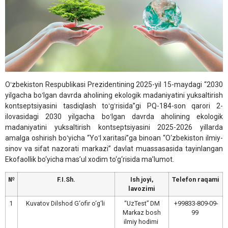
Oʻzbekiston Respublikasi Prezidentining 2025-yil 15-maydagi “2030
yilgacha boʻlgan davrda aholining ekologik madaniyatini yuksaltirish
kontseptsiyasini tasdiqlash toʻgʻrisida”gi PQ-184-son qarori 2-
ilovasidagi 2030 yilgacha boʻlgan davrda aholining ekologik
madaniyatini yuksaltirish kontseptsiyasini 2025-2026 yillarda
amalga oshirish boʻyicha “Yoʻl xaritasi”ga binoan “O‘zbekiston ilmiy-
sinov va sifat nazorati markazi” davlat muassasasida tayinlangan
Ekofaollik bo‘yicha mas’ul xodim to‘g‘risida ma’lumot.
№
F.I.Sh.
Ish joyi,
Telefon raqami
lavozimi
1
Kuvatov Dilshod G‘ofir o‘g‘li
“UzTest” DM
+99833-809-09-
Markaz bosh
99
ilmiy hodimi