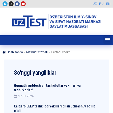
UZ
RU
EN
Bosh sahifa
»
Matbuot xizmati
»
Ekofaol xodim
So'nggi yangiliklar
Hurmatli yurtdoshlar, tashkilotlar vakillari va
tadbirkorlar!
17.07.2026
Xalqaro LEEP tashkiloti vakillari bilan uchrashuv bo‘lib
o‘tdi