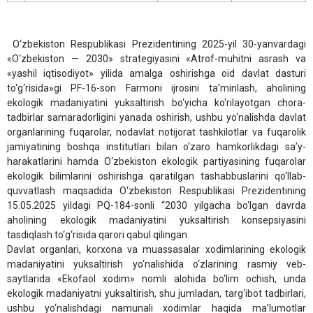
O‘zbekiston Respublikasi Prezidentining 2025-yil 30-yanvardagi
«O‘zbekiston — 2030» strategiyasini «Atrof-muhitni asrash va
«yashil iqtisodiyot» yilida amalga oshirishga oid davlat dasturi
to‘g‘risida»gi PF-16-son Farmoni ijrosini ta’minlash, aholining
ekologik madaniyatini yuksaltirish bo‘yicha ko‘rilayotgan chora-
tadbirlar samaradorligini yanada oshirish, ushbu yo‘nalishda davlat
organlarining fuqarolar, nodavlat notijorat tashkilotlar va fuqarolik
jamiyatining boshqa institutlari bilan o‘zaro hamkorlikdagi sa’y-
harakatlarini hamda O‘zbekiston ekologik partiyasining fuqarolar
ekologik bilimlarini oshirishga qaratilgan tashabbuslarini qo‘llab-
quvvatlash maqsadida O‘zbekiston Respublikasi Prezidentining
15.05.2025 yildagi PQ-184-sonli “2030 yilgacha bo‘lgan davrda
aholining ekologik madaniyatini yuksaltirish konsepsiyasini
tasdiqlash to‘g‘risida qarori qabul qilingan.
Davlat organlari, korxona va muassasalar xodimlarining ekologik
madaniyatini yuksaltirish yo‘nalishida o‘zlarining rasmiy veb-
saytlarida «Ekofaol xodim» nomli alohida bo‘lim ochish, unda
ekologik madaniyatni yuksaltirish, shu jumladan, targ‘ibot tadbirlari,
ushbu yo‘nalishdagi namunali xodimlar haqida ma’lumotlar