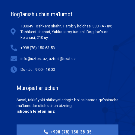
Bog'lanish uchun ma'lumot
100049 Toshkent shahri, Farobiy ko'chasi 333 «А» uy;
Toshkent shahari, Yakkasaroy tumani, Bog'ibo'ston
ko'chasi, 210 uy.
+998 (78) 150-63-53
info@uztest.uz, uztest@exat.uz
Du - Ju : 9:00 - 18:00
Murojaatlar uchun
Savol, taklif yoki shikoyatlaringiz bo’lsa hamda qo’shimcha
ma’lumotlar olish uchun bizning
ishonch telefonimiz
+998 (78) 150-38-35