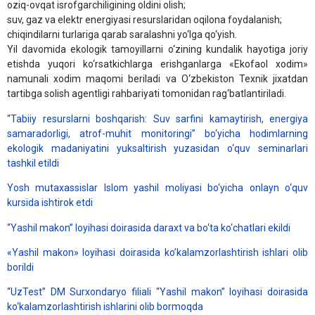
oziq-ovqat isrofgarchiligining oldini olish;
suv, gaz va elektr energiyasi resurslaridan oqilona foydalanish;
chiqindilarni turlariga qarab saralashni yo‘lga qo‘yish.
Yil davomida ekologik tamoyillarni o‘zining kundalik hayotiga joriy
etishda yuqori ko‘rsatkichlarga erishganlarga «Ekofaol xodim»
namunali xodim maqomi beriladi va O‘zbekiston Texnik jixatdan
tartibga solish agentligi rahbariyati tomonidan rag‘batlantiriladi.
“Tabiiy resurslarni boshqarish: Suv sarfini kamaytirish, energiya
samaradorligi, atrof-muhit monitoringi” bo‘yicha hodimlarning
ekologik madaniyatini yuksaltirish yuzasidan o‘quv seminarlari
tashkil etildi
Yosh mutaxassislar Islom yashil moliyasi bo‘yicha onlayn o‘quv
kursida ishtirok etdi
“Yashil makon” loyihasi doirasida daraxt va bo‘ta ko‘chatlari ekildi
«Yashil makon» loyihasi doirasida ko’kalamzorlashtirish ishlari olib
borildi
“UzTest” DM Surxondaryo filiali “Yashil makon” loyihasi doirasida
ko‘kalamzorlashtirish ishlarini olib bormoqda