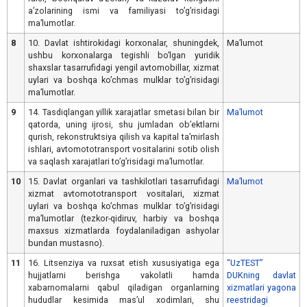
aʼzolarining ismi va familiyasi toʼgʼrisidagi
maʼlumotlar.
8
10. Davlat ishtirokidagi korxonalar, shuningdek,
Maʼlumot
ushbu korxonalarga tegishli boʼlgan yuridik
shaxslar tasarrufidagi yengil avtomobillar, xizmat
uylari va boshqa koʼchmas mulklar toʼgʼrisidagi
maʼlumotlar.
9
14. Tasdiqlangan yillik xarajatlar smetasi bilan bir
Maʼlumot
qatorda, uning ijrosi, shu jumladan obʼektlarni
qurish, rekonstruktsiya qilish va kapital taʼmirlash
ishlari, avtomototransport vositalarini sotib olish
va saqlash xarajatlari toʼgʼrisidagi maʼlumotlar.
10
15. Davlat organlari va tashkilotlari tasarrufidagi
Maʼlumot
xizmat avtomototransport vositalari, xizmat
uylari va boshqa koʼchmas mulklar toʼgʼrisidagi
maʼlumotlar (tezkor-qidiruv, harbiy va boshqa
maxsus xizmatlarda foydalaniladigan ashyolar
bundan mustasno).
11
16. Litsenziya va ruxsat etish xususiyatiga ega
“UzTEST”
hujjatlarni berishga vakolatli hamda
DUKning davlat
xabarnomalarni qabul qiladigan organlarning
xizmatlari yagona
hududlar kesimida masʼul xodimlari, shu
reestridagi