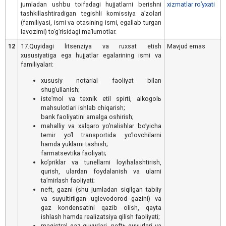
jumladan ushbu toifadagi hujjatlarni berishni
xizmatlar ro’yxati
tashkillashtiradigan tegishli komissiya aʼzolari
(familiyasi, ismi va otasining ismi, egallab turgan
lavozimi) toʼgʼrisidagi maʼlumotlar.
12
17.Quyidagi litsenziya va ruxsat etish
Mavjud emas
xususiyatiga ega hujjatlar egalarining ismi va
familiyalari:
xususiy notarial faoliyat bilan
shugʼullanish;
isteʼmol va texnik etil spirti, alkogolь
mahsulotlari ishlab chiqarish;
bank faoliyatini amalga oshirish;
mahalliy va xalqaro yoʼnalishlar boʼyicha
temir yoʼl transportida yoʼlovchilarni
hamda yuklarni tashish;
farmatsevtika faoliyati;
koʼpriklar va tunellarni loyihalashtirish,
qurish, ulardan foydalanish va ularni
taʼmirlash faoliyati;
neft, gazni (shu jumladan siqilgan tabiiy
va suyultirilgan uglevodorod gazini) va
gaz kondensatini qazib olish, qayta
ishlash hamda realizatsiya qilish faoliyati;
magistral gaz quvurlari, neftь quvurlari va