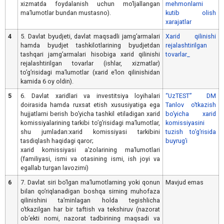
xizmatda foydalanish uchun moʼljallangan
mehmonlarni
maʼlumotlar bundan mustasno).
kutib olish
xarajatlar
4
5. Davlat byudjeti, davlat maqsadli jamgʼarmalari
Xarid qilinishi
hamda byudjet tashkilotlarining byudjetdan
rejalashtirilgan
tashqari jamgʼarmalari hisobiga xarid qilinishi
tovarlar_
rejalashtirilgan tovarlar (ishlar, xizmatlar)
toʼgʼrisidagi maʼlumotlar (xarid eʼlon qilinishidan
kamida 6 oy oldin).
5
6. Davlat xaridlari va investitsiya loyihalari
“UzTEST” DM
doirasida hamda ruxsat etish xususiyatiga ega
Tanlov oʼtkazish
hujjatlarni berish boʼyicha tashkil etiladigan xarid
boʼyicha xarid
komissiyalarining tarkibi toʼgʼrisidagi maʼlumotlar,
komissiyasini
shu jumladan:xarid komissiyasi tarkibini
tuzish toʼgʼrisida
tasdiqlash haqidagi qaror;
buyrugʼi
xarid komissiyasi aʼzolarining maʼlumotlari
(familiyasi, ismi va otasining ismi, ish joyi va
egallab turgan lavozimi)
6
7. Davlat siri boʼlgan maʼlumotlarning yoki qonun
Mavjud emas
bilan qoʼriqlanadigan boshqa sirning muhofaza
qilinishini taʼminlagan holda tegishlicha
oʼtkazilgan har bir taftish va tekshiruv (nazorat
obʼekti nomi, nazorat tadbirining maqsadi va