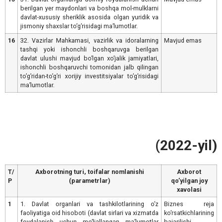
berilgan yer maydonlari va boshqa mol-mulklarni
davlat-xususiy sheriklik asosida olgan yuridik va
jismoniy shaxslar toʼgʼrisidagi maʼlumotlar.
16
32. Vazirlar Mahkamasi, vazirlik va idoralarning
Mavjud emas
tashqi yoki ishonchli boshqaruvga berilgan
davlat ulushi mavjud boʼlgan xoʼjalik jamiyatlari,
ishonchli boshqaruvchi tomonidan jalb qilingan
toʼgʼridan-toʼgʼri xorijiy investitsiyalar toʼgʼrisidagi
maʼlumotlar.
(2022-yil)
T/
Аxborotning turi, toifalar nomlanishi
Аxborot
Р
(parametrlar)
qoʼyilgan joy
xavolasi
1
1. Davlat organlari va tashkilotlarining oʼz
Biznes reja
faoliyatiga oid hisoboti (davlat sirlari va xizmatda
koʼrsatkichlarining
foydalanish uchun moʼljallangan maʼlumotlar
bajarilishi