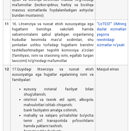
maʼlumotlar (tezkor-qidiruv, harbiy va boshqa
maxsus xizmatlarda foydalaniladigan ashyolar
bundan mustasno).
11
16. Litsenziya va ruxsat etish xususiyatiga ega
“UzTEST” DMning
hujjatlarni berishga vakolatli hamda
davlat xizmatlari
xabarnomalarni qabul qiladigan organlarning
yagona
hududlar kesimida masʼul xodimlari, shu
reestridagi
jumladan ushbu toifadagi hujjatlarni berishni
xizmatlar ro’yxati
tashkillashtiradigan tegishli komissiya aʼzolari
(familiyasi, ismi va otasining ismi, egallab turgan
lavozimi) toʼgʼrisidagi maʼlumotlar.
12
17.Quyidagi litsenziya va ruxsat etish
Mavjud emas
xususiyatiga ega hujjatlar egalarining ismi va
familiyalari:
xususiy notarial faoliyat bilan
shugʼullanish;
isteʼmol va texnik etil spirti, alkogolь
mahsulotlari ishlab chiqarish;
bank faoliyatini amalga oshirish;
mahalliy va xalqaro yoʼnalishlar boʼyicha
temir yoʼl transportida yoʼlovchilarni
hamda yuklarni tashish;