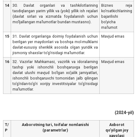
14
30. Davlat organlari va tashkilotlarining
Biznes reja
tasdiqlangan yarim yillik va (yoki) yillik ish rejalari
koʼrsatkichlarining
(davlat sirlari va xizmatda foydalanish uchun
bajarilishi
moʼljallangan maʼlumotlar bundan mustasno).
boʼyicha
maʼlumot
15
31. Davlat organlariga doimiy foydalanish uchun
Mavjud emas
berilgan yer maydonlari va boshqa mol-mulklarni
davlat-xususiy sheriklik asosida olgan yuridik va
jismoniy shaxslar toʼgʼrisidagi maʼlumotlar.
16
32. Vazirlar Mahkamasi, vazirlik va idoralarning
Mavjud emas
tashqi yoki ishonchli boshqaruvga berilgan
davlat ulushi mavjud boʼlgan xoʼjalik jamiyatlari,
ishonchli boshqaruvchi tomonidan jalb qilingan
toʼgʼridan-toʼgʼri xorijiy investitsiyalar toʼgʼrisidagi
maʼlumotlar.
(2024-yil)
T/
Аxborotning turi, toifalar nomlanishi
Аxborot
Р
(parametrlar)
qoʼyilgan joy
xavolasi