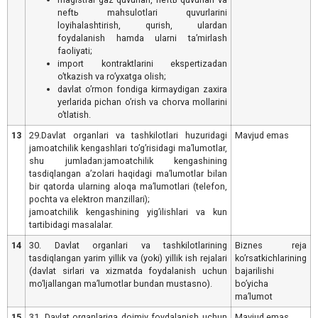
neftь mahsulotlari quvurlarini
loyihalashtirish, qurish, ulardan
foydalanish hamda ularni taʼmirlash
faoliyati;
import kontraktlarini ekspertizadan
oʼtkazish va roʼyxatga olish;
davlat oʼrmon fondiga kirmaydigan zaxira
yerlarida pichan oʼrish va chorva mollarini
oʼtlatish.
13
29.Davlat organlari va tashkilotlari huzuridagi
Mavjud emas
jamoatchilik kengashlari toʼgʼrisidagi maʼlumotlar,
shu jumladan:jamoatchilik kengashining
tasdiqlangan aʼzolari haqidagi maʼlumotlar bilan
bir qatorda ularning aloqa maʼlumotlari (telefon,
pochta va elektron manzillari);
jamoatchilik kengashining yigʼilishlari va kun
tartibidagi masalalar.
14
30. Davlat organlari va tashkilotlarining
Biznes reja
tasdiqlangan yarim yillik va (yoki) yillik ish rejalari
koʼrsatkichlarining
(davlat sirlari va xizmatda foydalanish uchun
bajarilishi
moʼljallangan maʼlumotlar bundan mustasno).
boʼyicha
maʼlumot
15
31. Davlat organlariga doimiy foydalanish uchun
Mavjud emas