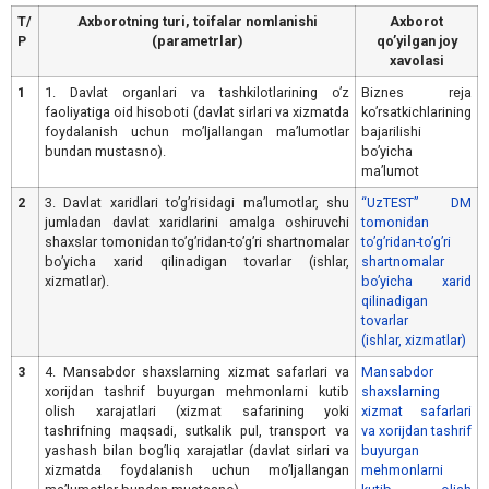
T/
Аxborotning turi, toifalar nomlanishi
Аxborot
Р
(parametrlar)
qoʼyilgan joy
xavolasi
1
1. Davlat organlari va tashkilotlarining oʼz
Biznes reja
faoliyatiga oid hisoboti (davlat sirlari va xizmatda
koʼrsatkichlarining
foydalanish uchun moʼljallangan maʼlumotlar
bajarilishi
bundan mustasno).
boʼyicha
maʼlumot
2
3. Davlat xaridlari toʼgʼrisidagi maʼlumotlar, shu
“UzTEST” DM
jumladan davlat xaridlarini amalga oshiruvchi
tomonidan
shaxslar tomonidan toʼgʼridan-toʼgʼri shartnomalar
toʼgʼridan-toʼgʼri
boʼyicha xarid qilinadigan tovarlar (ishlar,
shartnomalar
xizmatlar).
boʼyicha xarid
qilinadigan
tovarlar
(ishlar, xizmatlar)
3
4. Mansabdor shaxslarning xizmat safarlari va
Mansabdor
xorijdan tashrif buyurgan mehmonlarni kutib
shaxslarning
olish xarajatlari (xizmat safarining yoki
xizmat safarlari
tashrifning maqsadi, sutkalik pul, transport va
va xorijdan tashrif
yashash bilan bogʼliq xarajatlar (davlat sirlari va
buyurgan
xizmatda foydalanish uchun moʼljallangan
mehmonlarni