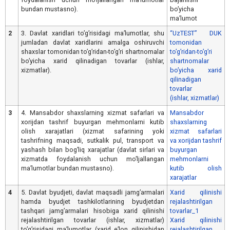
bundan mustasno).
boʼyicha
maʼlumot
2
3. Davlat xaridlari toʼgʼrisidagi maʼlumotlar, shu
“UzTEST” DUK
jumladan davlat xaridlarini amalga oshiruvchi
tomonidan
shaxslar tomonidan toʼgʼridan-toʼgʼri shartnomalar
toʼgʼridan-toʼgʼri
boʼyicha xarid qilinadigan tovarlar (ishlar,
shartnomalar
xizmatlar).
boʼyicha xarid
qilinadigan
tovarlar
(ishlar, xizmatlar)
3
4. Mansabdor shaxslarning xizmat safarlari va
Mansabdor
xorijdan tashrif buyurgan mehmonlarni kutib
shaxslarning
olish xarajatlari (xizmat safarining yoki
xizmat safarlari
tashrifning maqsadi, sutkalik pul, transport va
va xorijdan tashrif
yashash bilan bogʼliq xarajatlar (davlat sirlari va
buyurgan
xizmatda foydalanish uchun moʼljallangan
mehmonlarni
maʼlumotlar bundan mustasno).
kutib olish
xarajatlar
4
5. Davlat byudjeti, davlat maqsadli jamgʼarmalari
Xarid qilinishi
hamda byudjet tashkilotlarining byudjetdan
rejalashtirilgan
tashqari jamgʼarmalari hisobiga xarid qilinishi
tovarlar_1
rejalashtirilgan tovarlar (ishlar, xizmatlar)
Xarid qilinishi
toʼgʼrisidagi maʼlumotlar (xarid eʼlon qilinishidan
rejalashtirilgan