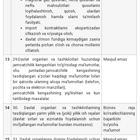
neftь mahsulotlari quvurlarini
loyihalashtirish, qurish, ulardan
foydalanish hamda ularni taʼmirlash
faoliyati;
import kontraktlarini ekspertizadan
oʼtkazish va roʼyxatga olish;
davlat oʼrmon fondiga kirmaydigan zaxira
yerlarida pichan oʼrish va chorva mollarini
oʼtlatish.
13
29.Davlat organlari va tashkilotlari huzuridagi
Mavjud emas
jamoatchilik kengashlari toʼgʼrisidagi maʼlumotlar,
shu jumladan:jamoatchilik kengashining
tasdiqlangan aʼzolari haqidagi maʼlumotlar bilan
bir qatorda ularning aloqa maʼlumotlari (telefon,
pochta va elektron manzillari);
jamoatchilik kengashining yigʼilishlari va kun
tartibidagi masalalar.
14
30. Davlat organlari va tashkilotlarining
Biznes reja
tasdiqlangan yarim yillik va (yoki) yillik ish rejalari
koʼrsatkichlarining
(davlat sirlari va xizmatda foydalanish uchun
bajarilishi
moʼljallangan maʼlumotlar bundan mustasno).
boʼyicha
maʼlumot
15
31. Davlat organlariga doimiy foydalanish uchun
Mavjud emas