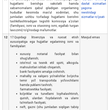
hujjatlarni berishga vakolatli hamda
davlat xizmatlari
xabarnomalarni qabul qiladigan organlarning
yagona
hududlar kesimida masʼul xodimlari, shu
reestridagi
jumladan ushbu toifadagi hujjatlarni berishni
xizmatlar ro’yxati
tashkillashtiradigan tegishli komissiya aʼzolari
(familiyasi, ismi va otasining ismi, egallab turgan
lavozimi) toʼgʼrisidagi maʼlumotlar.
12
17.Quyidagi litsenziya va ruxsat etish
Mavjud emas
xususiyatiga ega hujjatlar egalarining ismi va
familiyalari:
xususiy notarial faoliyat bilan
shugʼullanish;
isteʼmol va texnik etil spirti, alkogolь
mahsulotlari ishlab chiqarish;
bank faoliyatini amalga oshirish;
mahalliy va xalqaro yoʼnalishlar boʼyicha
temir yoʼl transportida yoʼlovchilarni
hamda yuklarni tashish;
farmatsevtika faoliyati;
koʼpriklar va tunellarni loyihalashtirish,
qurish, ulardan foydalanish va ularni
taʼmirlash faoliyati;
neft, gazni (shu jumladan siqilgan tabiiy