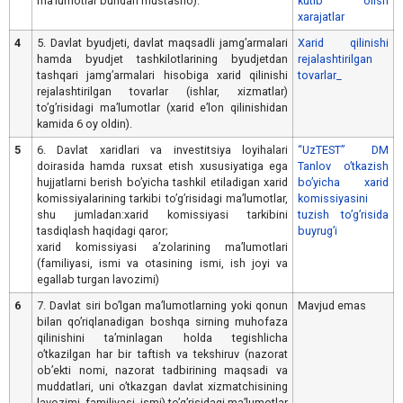
maʼlumotlar bundan mustasno).
kutib olish
xarajatlar
4
5. Davlat byudjeti, davlat maqsadli jamgʼarmalari
Xarid qilinishi
hamda byudjet tashkilotlarining byudjetdan
rejalashtirilgan
tashqari jamgʼarmalari hisobiga xarid qilinishi
tovarlar_
rejalashtirilgan tovarlar (ishlar, xizmatlar)
toʼgʼrisidagi maʼlumotlar (xarid eʼlon qilinishidan
kamida 6 oy oldin).
5
6. Davlat xaridlari va investitsiya loyihalari
“UzTEST” DM
doirasida hamda ruxsat etish xususiyatiga ega
Tanlov oʼtkazish
hujjatlarni berish boʼyicha tashkil etiladigan xarid
boʼyicha xarid
komissiyalarining tarkibi toʼgʼrisidagi maʼlumotlar,
komissiyasini
shu jumladan:xarid komissiyasi tarkibini
tuzish toʼgʼrisida
tasdiqlash haqidagi qaror;
buyrugʼi
xarid komissiyasi aʼzolarining maʼlumotlari
(familiyasi, ismi va otasining ismi, ish joyi va
egallab turgan lavozimi)
6
7. Davlat siri boʼlgan maʼlumotlarning yoki qonun
Mavjud emas
bilan qoʼriqlanadigan boshqa sirning muhofaza
qilinishini taʼminlagan holda tegishlicha
oʼtkazilgan har bir taftish va tekshiruv (nazorat
obʼekti nomi, nazorat tadbirining maqsadi va
muddatlari, uni oʼtkazgan davlat xizmatchisining
lavozimi, familiyasi, ismi) toʼgʼrisidagi maʼlumotlar