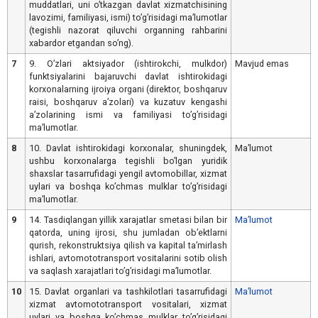
muddatlari, uni oʼtkazgan davlat xizmatchisining
lavozimi, familiyasi, ismi) toʼgʼrisidagi maʼlumotlar
(tegishli nazorat qiluvchi organning rahbarini
xabardor etgandan soʼng).
7
9. Oʼzlari aktsiyador (ishtirokchi, mulkdor)
Mavjud emas
funktsiyalarini bajaruvchi davlat ishtirokidagi
korxonalarning ijroiya organi (direktor, boshqaruv
raisi, boshqaruv aʼzolari) va kuzatuv kengashi
aʼzolarining ismi va familiyasi toʼgʼrisidagi
maʼlumotlar.
8
10. Davlat ishtirokidagi korxonalar, shuningdek,
Maʼlumot
ushbu korxonalarga tegishli boʼlgan yuridik
shaxslar tasarrufidagi yengil avtomobillar, xizmat
uylari va boshqa koʼchmas mulklar toʼgʼrisidagi
maʼlumotlar.
9
14. Tasdiqlangan yillik xarajatlar smetasi bilan bir
Maʼlumot
qatorda, uning ijrosi, shu jumladan obʼektlarni
qurish, rekonstruktsiya qilish va kapital taʼmirlash
ishlari, avtomototransport vositalarini sotib olish
va saqlash xarajatlari toʼgʼrisidagi maʼlumotlar.
10
15. Davlat organlari va tashkilotlari tasarrufidagi
Maʼlumot
xizmat avtomototransport vositalari, xizmat
uylari va boshqa koʼchmas mulklar toʼgʼrisidagi