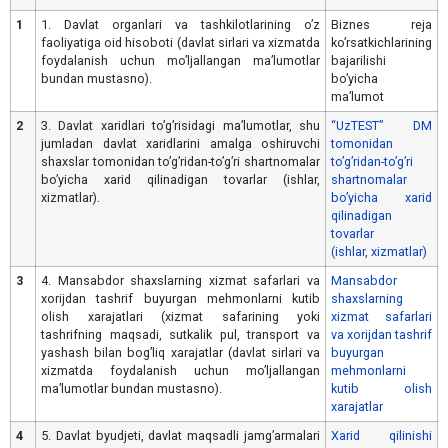
1
1. Davlat organlari va tashkilotlarining oʼz
Biznes reja
faoliyatiga oid hisoboti (davlat sirlari va xizmatda
koʼrsatkichlarining
foydalanish uchun moʼljallangan maʼlumotlar
bajarilishi
bundan mustasno).
boʼyicha
maʼlumot
2
3. Davlat xaridlari toʼgʼrisidagi maʼlumotlar, shu
“UzTEST” DM
jumladan davlat xaridlarini amalga oshiruvchi
tomonidan
shaxslar tomonidan toʼgʼridan-toʼgʼri shartnomalar
toʼgʼridan-toʼgʼri
boʼyicha xarid qilinadigan tovarlar (ishlar,
shartnomalar
xizmatlar).
boʼyicha xarid
qilinadigan
tovarlar
(ishlar, xizmatlar)
3
4. Mansabdor shaxslarning xizmat safarlari va
Mansabdor
xorijdan tashrif buyurgan mehmonlarni kutib
shaxslarning
olish xarajatlari (xizmat safarining yoki
xizmat safarlari
tashrifning maqsadi, sutkalik pul, transport va
va xorijdan tashrif
yashash bilan bogʼliq xarajatlar (davlat sirlari va
buyurgan
xizmatda foydalanish uchun moʼljallangan
mehmonlarni
maʼlumotlar bundan mustasno).
kutib olish
xarajatlar
4
5. Davlat byudjeti, davlat maqsadli jamgʼarmalari
Xarid qilinishi