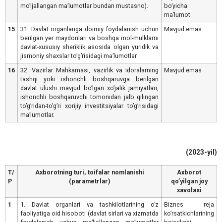
moʼljallangan maʼlumotlar bundan mustasno).
boʼyicha
maʼlumot
15
31. Davlat organlariga doimiy foydalanish uchun
Mavjud emas
berilgan yer maydonlari va boshqa mol-mulklarni
davlat-xususiy sheriklik asosida olgan yuridik va
jismoniy shaxslar toʼgʼrisidagi maʼlumotlar.
16
32. Vazirlar Mahkamasi, vazirlik va idoralarning
Mavjud emas
tashqi yoki ishonchli boshqaruvga berilgan
davlat ulushi mavjud boʼlgan xoʼjalik jamiyatlari,
ishonchli boshqaruvchi tomonidan jalb qilingan
toʼgʼridan-toʼgʼri xorijiy investitsiyalar toʼgʼrisidagi
maʼlumotlar.
(2023-yil)
T/
Аxborotning turi, toifalar nomlanishi
Аxborot
Р
(parametrlar)
qoʼyilgan joy
xavolasi
1
1. Davlat organlari va tashkilotlarining oʼz
Biznes reja
faoliyatiga oid hisoboti (davlat sirlari va xizmatda
koʼrsatkichlarining