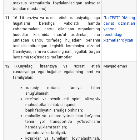
maxsus xizmatlarda foydalaniladigan ashyolar
bundan mustasno).
11
16. Litsenziya va ruxsat etish xususiyatiga ega
“UzTEST” DMning
hujjatlarni berishga vakolatli hamda
davlat xizmatlari
xabarnomalarni qabul qiladigan organlarning
yagona
hududlar kesimida masʼul xodimlari, shu
reestridagi
jumladan ushbu toifadagi hujjatlarni berishni
xizmatlar ro’yxati
tashkillashtiradigan tegishli komissiya aʼzolari
(familiyasi, ismi va otasining ismi, egallab turgan
lavozimi) toʼgʼrisidagi maʼlumotlar.
12
17.Quyidagi litsenziya va ruxsat etish
Mavjud emas
xususiyatiga ega hujjatlar egalarining ismi va
familiyalari:
xususiy notarial faoliyat bilan
shugʼullanish;
isteʼmol va texnik etil spirti, alkogolь
mahsulotlari ishlab chiqarish;
bank faoliyatini amalga oshirish;
mahalliy va xalqaro yoʼnalishlar boʼyicha
temir yoʼl transportida yoʼlovchilarni
hamda yuklarni tashish;
farmatsevtika faoliyati;
koʼpriklar va tunellarni loyihalashtirish,