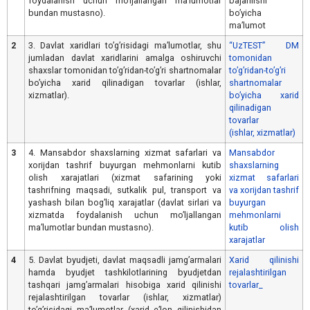
foydalanish uchun moʼljallangan maʼlumotlar
bajarilishi
bundan mustasno).
boʼyicha
maʼlumot
2
3. Davlat xaridlari toʼgʼrisidagi maʼlumotlar, shu
“UzTEST” DM
jumladan davlat xaridlarini amalga oshiruvchi
tomonidan
shaxslar tomonidan toʼgʼridan-toʼgʼri shartnomalar
toʼgʼridan-toʼgʼri
boʼyicha xarid qilinadigan tovarlar (ishlar,
shartnomalar
xizmatlar).
boʼyicha xarid
qilinadigan
tovarlar
(ishlar, xizmatlar)
3
4. Mansabdor shaxslarning xizmat safarlari va
Mansabdor
xorijdan tashrif buyurgan mehmonlarni kutib
shaxslarning
olish xarajatlari (xizmat safarining yoki
xizmat safarlari
tashrifning maqsadi, sutkalik pul, transport va
va xorijdan tashrif
yashash bilan bogʼliq xarajatlar (davlat sirlari va
buyurgan
xizmatda foydalanish uchun moʼljallangan
mehmonlarni
maʼlumotlar bundan mustasno).
kutib olish
xarajatlar
4
5. Davlat byudjeti, davlat maqsadli jamgʼarmalari
Xarid qilinishi
hamda byudjet tashkilotlarining byudjetdan
rejalashtirilgan
tashqari jamgʼarmalari hisobiga xarid qilinishi
tovarlar_
rejalashtirilgan tovarlar (ishlar, xizmatlar)
toʼgʼrisidagi maʼlumotlar (xarid eʼlon qilinishidan