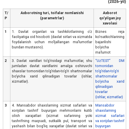
(2026-yil)
T/
Аxborotning turi, toifalar nomlanishi
Аxborot
Р
(parametrlar)
qoʼyilgan joy
xavolasi
1
1. Davlat organlari va tashkilotlarining oʼz
Biznes reja
faoliyatiga oid hisoboti (davlat sirlari va xizmatda
koʼrsatkichlarining
foydalanish uchun moʼljallangan maʼlumotlar
bajarilishi
bundan mustasno).
boʼyicha
maʼlumot
2
3. Davlat xaridlari toʼgʼrisidagi maʼlumotlar, shu
“UzTEST” DM
jumladan davlat xaridlarini amalga oshiruvchi
tomonidan
shaxslar tomonidan toʼgʼridan-toʼgʼri shartnomalar
toʼgʼridan-toʼgʼri
boʼyicha xarid qilinadigan tovarlar (ishlar,
shartnomalar
xizmatlar).
boʼyicha xarid
qilinadigan
tovarlar
(ishlar, xizmatlar)
3
4. Mansabdor shaxslarning xizmat safarlari va
Mansabdor
xorijdan tashrif buyurgan mehmonlarni kutib
shaxslarning
olish xarajatlari (xizmat safarining yoki
xizmat safarlari
tashrifning maqsadi, sutkalik pul, transport va
va xorijdan tashrif
yashash bilan bogʼliq xarajatlar (davlat sirlari va
buyurgan