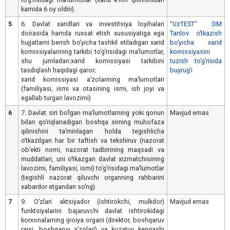
kamida 6 oy oldin).
5
6. Davlat xaridlari va investitsiya loyihalari
“UzTEST” DM
doirasida hamda ruxsat etish xususiyatiga ega
Tanlov oʼtkazish
hujjatlarni berish boʼyicha tashkil etiladigan xarid
boʼyicha xarid
komissiyalarining tarkibi toʼgʼrisidagi maʼlumotlar,
komissiyasini
shu jumladan:xarid komissiyasi tarkibini
tuzish toʼgʼrisida
tasdiqlash haqidagi qaror;
buyrugʼi
xarid komissiyasi aʼzolarining maʼlumotlari
(familiyasi, ismi va otasining ismi, ish joyi va
egallab turgan lavozimi)
6
7. Davlat siri boʼlgan maʼlumotlarning yoki qonun
Mavjud emas
bilan qoʼriqlanadigan boshqa sirning muhofaza
qilinishini taʼminlagan holda tegishlicha
oʼtkazilgan har bir taftish va tekshiruv (nazorat
obʼekti nomi, nazorat tadbirining maqsadi va
muddatlari, uni oʼtkazgan davlat xizmatchisining
lavozimi, familiyasi, ismi) toʼgʼrisidagi maʼlumotlar
(tegishli nazorat qiluvchi organning rahbarini
xabardor etgandan soʼng).
7
9. Oʼzlari aktsiyador (ishtirokchi, mulkdor)
Mavjud emas
funktsiyalarini bajaruvchi davlat ishtirokidagi
korxonalarning ijroiya organi (direktor, boshqaruv
raisi, boshqaruv aʼzolari) va kuzatuv kengashi