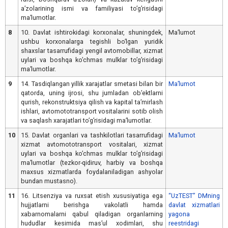
aʼzolarining ismi va familiyasi toʼgʼrisidagi
maʼlumotlar.
8
10. Davlat ishtirokidagi korxonalar, shuningdek,
Maʼlumot
ushbu korxonalarga tegishli boʼlgan yuridik
shaxslar tasarrufidagi yengil avtomobillar, xizmat
uylari va boshqa koʼchmas mulklar toʼgʼrisidagi
maʼlumotlar.
9
14. Tasdiqlangan yillik xarajatlar smetasi bilan bir
Maʼlumot
qatorda, uning ijrosi, shu jumladan obʼektlarni
qurish, rekonstruktsiya qilish va kapital taʼmirlash
ishlari, avtomototransport vositalarini sotib olish
va saqlash xarajatlari toʼgʼrisidagi maʼlumotlar.
10
15. Davlat organlari va tashkilotlari tasarrufidagi
Maʼlumot
xizmat avtomototransport vositalari, xizmat
uylari va boshqa koʼchmas mulklar toʼgʼrisidagi
maʼlumotlar (tezkor-qidiruv, harbiy va boshqa
maxsus xizmatlarda foydalaniladigan ashyolar
bundan mustasno).
11
16. Litsenziya va ruxsat etish xususiyatiga ega
“UzTEST” DMning
hujjatlarni berishga vakolatli hamda
davlat xizmatlari
xabarnomalarni qabul qiladigan organlarning
yagona
hududlar kesimida masʼul xodimlari, shu
reestridagi