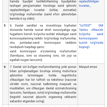
hamda byudjet tashkilotlarining byudjetdan
rejalashtirilgan
tashqari jamgʼarmalari hisobiga xarid qilinishi
tovarlar_
rejalashtirilgan tovarlar (ishlar, xizmatlar)
toʼgʼrisidagi maʼlumotlar (xarid eʼlon qilinishidan
kamida 6 oy oldin).
5
6. Davlat xaridlari va investitsiya loyihalari
“UzTEST” DM
doirasida hamda ruxsat etish xususiyatiga ega
Tanlov oʼtkazish
hujjatlarni berish boʼyicha tashkil etiladigan xarid
boʼyicha xarid
komissiyalarining tarkibi toʼgʼrisidagi maʼlumotlar,
komissiyasini
shu jumladan:xarid komissiyasi tarkibini
tuzish toʼgʼrisida
tasdiqlash haqidagi qaror;
buyrugʼi
xarid komissiyasi aʼzolarining maʼlumotlari
(familiyasi, ismi va otasining ismi, ish joyi va
egallab turgan lavozimi)
6
7. Davlat siri boʼlgan maʼlumotlarning yoki qonun
Mavjud emas
bilan qoʼriqlanadigan boshqa sirning muhofaza
qilinishini taʼminlagan holda tegishlicha
oʼtkazilgan har bir taftish va tekshiruv (nazorat
obʼekti nomi, nazorat tadbirining maqsadi va
muddatlari, uni oʼtkazgan davlat xizmatchisining
lavozimi, familiyasi, ismi) toʼgʼrisidagi maʼlumotlar
(tegishli nazorat qiluvchi organning rahbarini
xabardor etgandan soʼng).