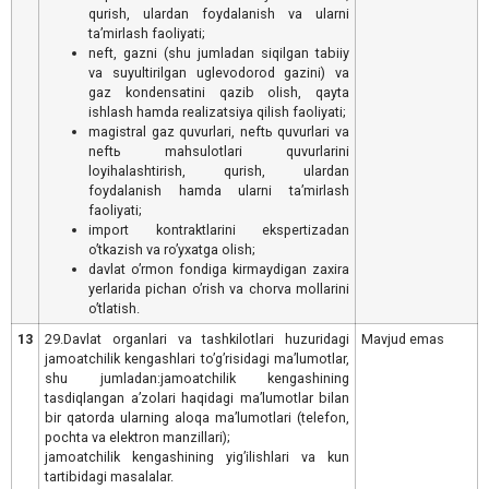
qurish, ulardan foydalanish va ularni
taʼmirlash faoliyati;
neft, gazni (shu jumladan siqilgan tabiiy
va suyultirilgan uglevodorod gazini) va
gaz kondensatini qazib olish, qayta
ishlash hamda realizatsiya qilish faoliyati;
magistral gaz quvurlari, neftь quvurlari va
neftь mahsulotlari quvurlarini
loyihalashtirish, qurish, ulardan
foydalanish hamda ularni taʼmirlash
faoliyati;
import kontraktlarini ekspertizadan
oʼtkazish va roʼyxatga olish;
davlat oʼrmon fondiga kirmaydigan zaxira
yerlarida pichan oʼrish va chorva mollarini
oʼtlatish.
13
29.Davlat organlari va tashkilotlari huzuridagi
Mavjud emas
jamoatchilik kengashlari toʼgʼrisidagi maʼlumotlar,
shu jumladan:jamoatchilik kengashining
tasdiqlangan aʼzolari haqidagi maʼlumotlar bilan
bir qatorda ularning aloqa maʼlumotlari (telefon,
pochta va elektron manzillari);
jamoatchilik kengashining yigʼilishlari va kun
tartibidagi masalalar.