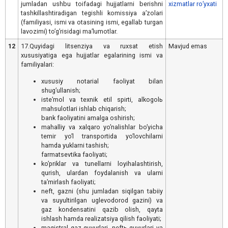
jumladan ushbu toifadagi hujjatlarni berishni
xizmatlar ro’yxati
tashkillashtiradigan tegishli komissiya aʼzolari
(familiyasi, ismi va otasining ismi, egallab turgan
lavozimi) toʼgʼrisidagi maʼlumotlar.
12
17.Quyidagi litsenziya va ruxsat etish
Mavjud emas
xususiyatiga ega hujjatlar egalarining ismi va
familiyalari:
xususiy notarial faoliyat bilan
shugʼullanish;
isteʼmol va texnik etil spirti, alkogolь
mahsulotlari ishlab chiqarish;
bank faoliyatini amalga oshirish;
mahalliy va xalqaro yoʼnalishlar boʼyicha
temir yoʼl transportida yoʼlovchilarni
hamda yuklarni tashish;
farmatsevtika faoliyati;
koʼpriklar va tunellarni loyihalashtirish,
qurish, ulardan foydalanish va ularni
taʼmirlash faoliyati;
neft, gazni (shu jumladan siqilgan tabiiy
va suyultirilgan uglevodorod gazini) va
gaz kondensatini qazib olish, qayta
ishlash hamda realizatsiya qilish faoliyati;
magistral gaz quvurlari, neftь quvurlari va