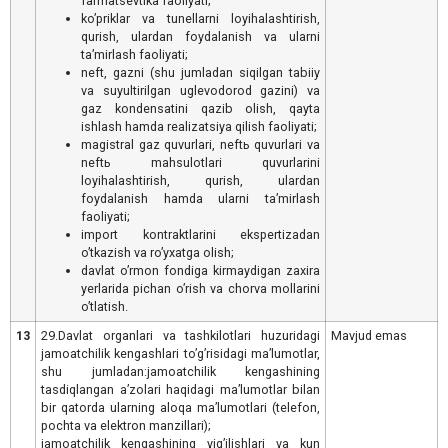
farmatsevtika faoliyati;
koʼpriklar va tunellarni loyihalashtirish,
qurish, ulardan foydalanish va ularni
taʼmirlash faoliyati;
neft, gazni (shu jumladan siqilgan tabiiy
va suyultirilgan uglevodorod gazini) va
gaz kondensatini qazib olish, qayta
ishlash hamda realizatsiya qilish faoliyati;
magistral gaz quvurlari, neftь quvurlari va
neftь mahsulotlari quvurlarini
loyihalashtirish, qurish, ulardan
foydalanish hamda ularni taʼmirlash
faoliyati;
import kontraktlarini ekspertizadan
oʼtkazish va roʼyxatga olish;
davlat oʼrmon fondiga kirmaydigan zaxira
yerlarida pichan oʼrish va chorva mollarini
oʼtlatish.
13
29.Davlat organlari va tashkilotlari huzuridagi
Mavjud emas
jamoatchilik kengashlari toʼgʼrisidagi maʼlumotlar,
shu jumladan:jamoatchilik kengashining
tasdiqlangan aʼzolari haqidagi maʼlumotlar bilan
bir qatorda ularning aloqa maʼlumotlari (telefon,
pochta va elektron manzillari);
jamoatchilik kengashining yigʼilishlari va kun