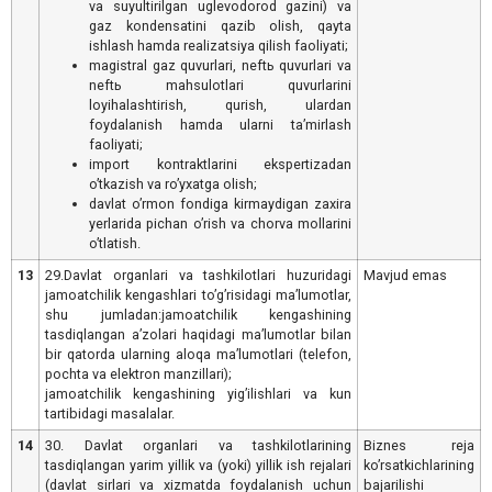
va suyultirilgan uglevodorod gazini) va
gaz kondensatini qazib olish, qayta
ishlash hamda realizatsiya qilish faoliyati;
magistral gaz quvurlari, neftь quvurlari va
neftь mahsulotlari quvurlarini
loyihalashtirish, qurish, ulardan
foydalanish hamda ularni taʼmirlash
faoliyati;
import kontraktlarini ekspertizadan
oʼtkazish va roʼyxatga olish;
davlat oʼrmon fondiga kirmaydigan zaxira
yerlarida pichan oʼrish va chorva mollarini
oʼtlatish.
13
29.Davlat organlari va tashkilotlari huzuridagi
Mavjud emas
jamoatchilik kengashlari toʼgʼrisidagi maʼlumotlar,
shu jumladan:jamoatchilik kengashining
tasdiqlangan aʼzolari haqidagi maʼlumotlar bilan
bir qatorda ularning aloqa maʼlumotlari (telefon,
pochta va elektron manzillari);
jamoatchilik kengashining yigʼilishlari va kun
tartibidagi masalalar.
14
30. Davlat organlari va tashkilotlarining
Biznes reja
tasdiqlangan yarim yillik va (yoki) yillik ish rejalari
koʼrsatkichlarining
(davlat sirlari va xizmatda foydalanish uchun
bajarilishi