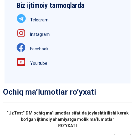
Biz ijtimoiy tarmoqlarda
Telegram
Instagram
Facebook
You tube
Ochiq ma’lumotlar ro’yxati
“UzTest” DM ochiq maʼlumotlar sifatida joylashtirilishi kerak
boʻlgan ijtimoiy ahamiyatga molik maʼlumotlar
ROʻYXATI