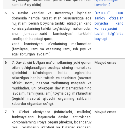
kamida 6 oy oldin).
tovarlar_2
5
6. Davlat xaridlari va investitsiya loyihalari
“UzTEST” DUK
doirasida hamda ruxsat etish xususiyatiga ega
Tanlov oʼtkazish
hujjatlarni berish boʼyicha tashkil etiladigan xarid
boʼyicha xarid
komissiyalarining tarkibi toʼgʼrisidagi maʼlumotlar,
komissiyasini
shu jumladan:xarid komissiyasi tarkibini
tuzish toʼgʼrisida
tasdiqlash haqidagi qaror;
buyrugʼi
xarid komissiyasi aʼzolarining maʼlumotlari
(familiyasi, ismi va otasining ismi, ish joyi va
egallab turgan lavozimi)
6
7. Davlat siri boʼlgan maʼlumotlarning yoki qonun
Mavjud emas
bilan qoʼriqlanadigan boshqa sirning muhofaza
qilinishini taʼminlagan holda tegishlicha
oʼtkazilgan har bir taftish va tekshiruv (nazorat
obʼekti nomi, nazorat tadbirining maqsadi va
muddatlari, uni oʼtkazgan davlat xizmatchisining
lavozimi, familiyasi, ismi) toʼgʼrisidagi maʼlumotlar
(tegishli nazorat qiluvchi organning rahbarini
xabardor etgandan soʼng).
7
9. Oʼzlari aktsiyador (ishtirokchi, mulkdor)
Mavjud emas
funktsiyalarini bajaruvchi davlat ishtirokidagi
korxonalarning ijroiya organi (direktor, boshqaruv
raisi, boshqaruv aʼzolari) va kuzatuv kengashi