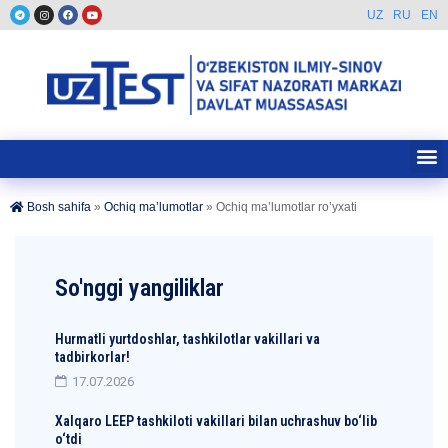
UZ
RU
EN
Bosh sahifa
»
Ochiq ma’lumotlar
»
Ochiq ma’lumotlar ro’yxati
So'nggi yangiliklar
Hurmatli yurtdoshlar, tashkilotlar vakillari va
tadbirkorlar!
17.07.2026
Xalqaro LEEP tashkiloti vakillari bilan uchrashuv bo‘lib
o‘tdi