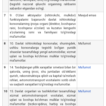
(tegishli nazorat qiluvchi organning rahbarini
xabardor etgandan soʼng).
7
9. Oʼzlari aktsiyador (ishtirokchi, mulkdor)
Mavjud emas
funktsiyalarini bajaruvchi davlat ishtirokidagi
korxonalarning ijroiya organi (direktor, boshqaruv
raisi, boshqaruv aʼzolari) va kuzatuv kengashi
aʼzolarining ismi va familiyasi toʼgʼrisidagi
maʼlumotlar.
8
10. Davlat ishtirokidagi korxonalar, shuningdek,
Maʼlumot
ushbu korxonalarga tegishli boʼlgan yuridik
shaxslar tasarrufidagi yengil avtomobillar, xizmat
uylari va boshqa koʼchmas mulklar toʼgʼrisidagi
maʼlumotlar.
9
14. Tasdiqlangan yillik xarajatlar smetasi bilan bir
Maʼlumot
qatorda, uning ijrosi, shu jumladan obʼektlarni
qurish, rekonstruktsiya qilish va kapital taʼmirlash
ishlari, avtomototransport vositalarini sotib olish
va saqlash xarajatlari toʼgʼrisidagi maʼlumotlar.
10
15. Davlat organlari va tashkilotlari tasarrufidagi
Maʼlumot
xizmat avtomototransport vositalari, xizmat
uylari va boshqa koʼchmas mulklar toʼgʼrisidagi
maʼlumotlar (tezkor-qidiruv, harbiy va boshqa