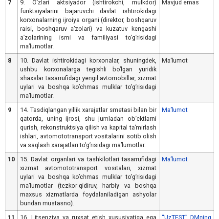
7
9. Oʼzlari aktsiyador (ishtirokchi, mulkdor)
Mavjud emas
funktsiyalarini bajaruvchi davlat ishtirokidagi
korxonalarning ijroiya organi (direktor, boshqaruv
raisi, boshqaruv aʼzolari) va kuzatuv kengashi
aʼzolarining ismi va familiyasi toʼgʼrisidagi
maʼlumotlar.
8
10. Davlat ishtirokidagi korxonalar, shuningdek,
Maʼlumot
ushbu korxonalarga tegishli boʼlgan yuridik
shaxslar tasarrufidagi yengil avtomobillar, xizmat
uylari va boshqa koʼchmas mulklar toʼgʼrisidagi
maʼlumotlar.
9
14. Tasdiqlangan yillik xarajatlar smetasi bilan bir
Maʼlumot
qatorda, uning ijrosi, shu jumladan obʼektlarni
qurish, rekonstruktsiya qilish va kapital taʼmirlash
ishlari, avtomototransport vositalarini sotib olish
va saqlash xarajatlari toʼgʼrisidagi maʼlumotlar.
10
15. Davlat organlari va tashkilotlari tasarrufidagi
Maʼlumot
xizmat avtomototransport vositalari, xizmat
uylari va boshqa koʼchmas mulklar toʼgʼrisidagi
maʼlumotlar (tezkor-qidiruv, harbiy va boshqa
maxsus xizmatlarda foydalaniladigan ashyolar
bundan mustasno).
11
16. Litsenziya va ruxsat etish xususiyatiga ega
“UzTEST” DMning