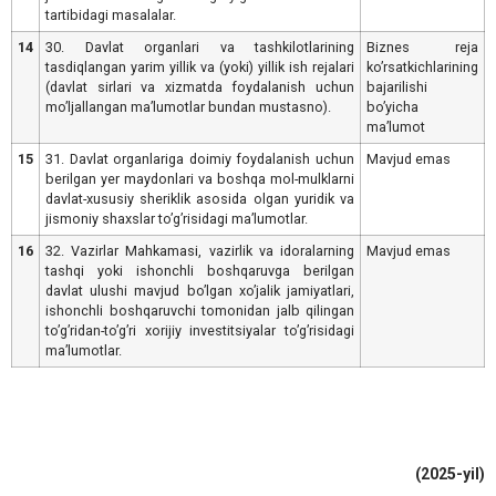
tartibidagi masalalar.
14
30. Davlat organlari va tashkilotlarining
Biznes reja
tasdiqlangan yarim yillik va (yoki) yillik ish rejalari
koʼrsatkichlarining
(davlat sirlari va xizmatda foydalanish uchun
bajarilishi
moʼljallangan maʼlumotlar bundan mustasno).
boʼyicha
maʼlumot
15
31. Davlat organlariga doimiy foydalanish uchun
Mavjud emas
berilgan yer maydonlari va boshqa mol-mulklarni
davlat-xususiy sheriklik asosida olgan yuridik va
jismoniy shaxslar toʼgʼrisidagi maʼlumotlar.
16
32. Vazirlar Mahkamasi, vazirlik va idoralarning
Mavjud emas
tashqi yoki ishonchli boshqaruvga berilgan
davlat ulushi mavjud boʼlgan xoʼjalik jamiyatlari,
ishonchli boshqaruvchi tomonidan jalb qilingan
toʼgʼridan-toʼgʼri xorijiy investitsiyalar toʼgʼrisidagi
maʼlumotlar.
(2025-yil)