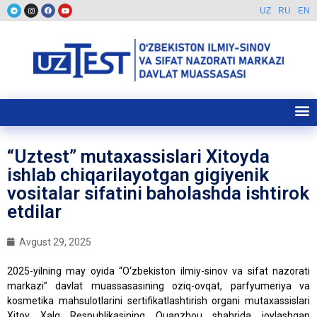
UZ
RU
EN
“Uztest” mutaxassislari Xitoyda
ishlab chiqarilayotgan gigiyenik
vositalar sifatini baholashda ishtirok
etdilar
Avgust 29, 2025
2025-yilning may oyida “O‘zbekiston ilmiy-sinov va sifat nazorati
markazi” davlat muassasasining oziq-ovqat, parfyumeriya va
kosmetika mahsulotlarini sertifikatlashtirish organi mutaxassislari
Xitoy Xalq Respublikasining Quanzhou shahrida joylashgan