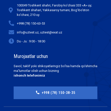
100049 Toshkent shahri, Farobiy ko'chasi 333 «А» uy;
Toshkent shahari, Yakkasaroy tumani, Bog'ibo'ston
ko'chasi, 210 uy.
+998 (78) 150-63-53
info@uztest.uz, uztest@exat.uz
Du - Ju : 9:00 - 18:00
Murojaatlar uchun
Savol, taklif yoki shikoyatlaringiz bo’lsa hamda qo’shimcha
ma’lumotlar olish uchun bizning
ishonch telefonimiz
+998 (78) 150-38-35