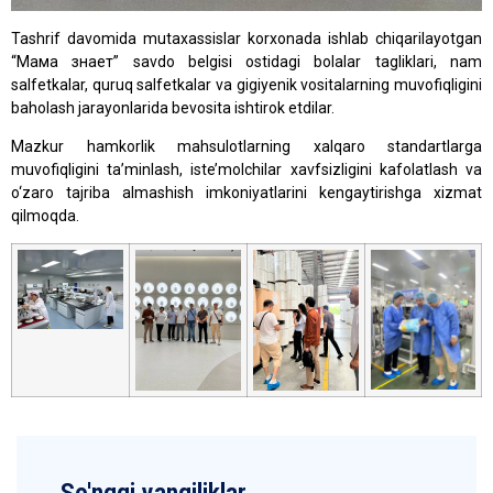
Tashrif davomida mutaxassislar korxonada ishlab chiqarilayotgan
“Мама знает” savdo belgisi ostidagi bolalar tagliklari, nam
salfetkalar, quruq salfetkalar va gigiyenik vositalarning muvofiqligini
baholash jarayonlarida bevosita ishtirok etdilar.
Mazkur hamkorlik mahsulotlarning xalqaro standartlarga
muvofiqligini ta’minlash, iste’molchilar xavfsizligini kafolatlash va
o‘zaro tajriba almashish imkoniyatlarini kengaytirishga xizmat
qilmoqda.