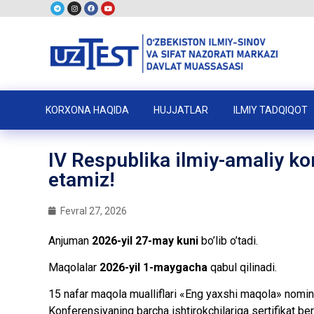
KORXONA HAQIDA
HUJJATLAR
ILMIY TADQIQOT
IV Respublika ilmiy-amaliy ko
etamiz!
Fevral 27, 2026
Anjuman
2026-yil 27-may kuni
bo’lib o’tadi.
Maqolalar
2026-yil 1-maygacha
qabul qilinadi.
15 nafar maqola mualliflari «Eng yaxshi maqola» nomina
Konferensiyaning barcha ishtirokchilariga sertifikat beri