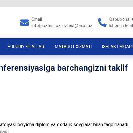
Email
Qabulxona: 
info@uztest.uz, uztest@exat.uz
Ishonch tele
HUDUDIY FILIALLAR
MATBUOT XIZMATI
ISHLAB CHIQARI
nferensiyasiga barchangizni taklif
tsiyasi bo’yicha diplom va esdalik sovg’alar bilan taqdirlanadi.
ladi.