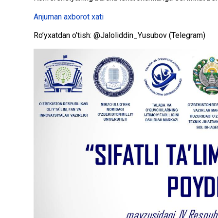
Anjuman axborot xati
Ro’yxatdan o’tish: @Jaloliddin_Yusubov (Telegram)