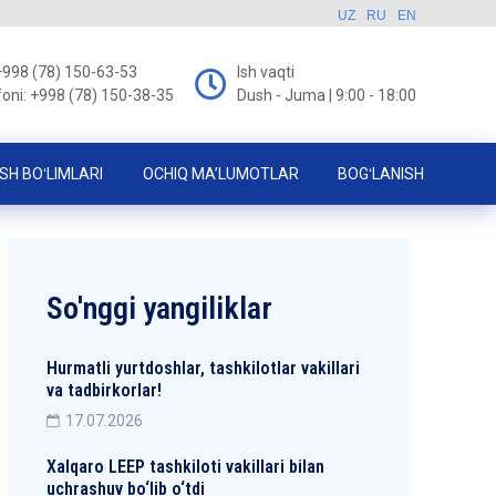
UZ
RU
EN
+998 (78) 150-63-53
Ish vaqti
foni: +998 (78) 150-38-35
Dush - Juma | 9:00 - 18:00
SH BOʻLIMLARI
OCHIQ MA’LUMOTLAR
BOGʻLANISH
So'nggi yangiliklar
Hurmatli yurtdoshlar, tashkilotlar vakillari
va tadbirkorlar!
17.07.2026
Xalqaro LEEP tashkiloti vakillari bilan
uchrashuv bo‘lib o‘tdi