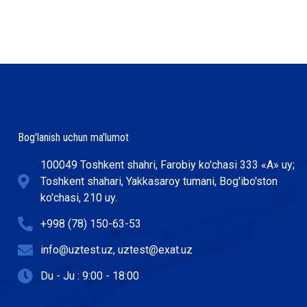
Bog'lanish uchun ma'lumot
100049 Toshkent shahri, Farobiy ko'chasi 333 «А» uy;
Toshkent shahari, Yakkasaroy tumani, Bog'ibo'ston
ko'chasi, 210 uy.
+998 (78) 150-63-53
info@uztest.uz, uztest@exat.uz
Du - Ju : 9:00 - 18:00