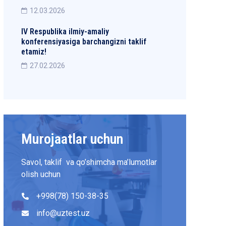
12.03.2026
IV Respublika ilmiy-amaliy
konferensiyasiga barchangizni taklif
etamiz!
27.02.2026
Murojaatlar uchun
Savol, taklif va qo’shimcha ma’lumotlar
olish uchun
+998(78) 150-38-35
info@uztest.uz