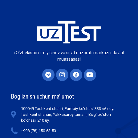
«O‘zbekiston ilmiy sinov va sifat nazorati markazi» davlat
muassasasi
Bog'lanish uchun ma'lumot
100049 Toshkent shahri, Farobiy ko'chasi 333 «А» uy;
Toshkent shahari, Yakkasaroy tumani, Bog'ibo'ston
ko'chasi, 210 uy.
+998 (78) 150-63-53