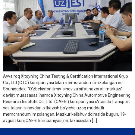
Avvalroq Xitoyning China Testing & Certification International Grup
Co., Ltd (CTC) kompaniyasi bilan memorandumi imzolangan edi.
Shuningdek, “O‘zbekiston ilmiy-sinov va sifat nazorati markazi”
davlat muassasasi hamda Xitoyning China Automotive Engineering
Research Institute Co., Ltd. (CAERI) kompaniyasi o‘rtasida transport
vositalarini sinovdan o‘tkazish bo‘yicha uzoq muddatli
memorandum imzolangan. Mazkur kelishuv doirasida bugun, 19-
avgust kuni CAERI kompaniyasi mutaxassislari […]