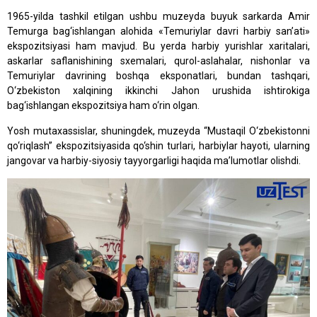
1965-yilda tashkil etilgan ushbu muzeyda buyuk sarkarda Amir
Temurga bag‘ishlangan alohida «Temuriylar davri harbiy san’ati»
ekspozitsiyasi ham mavjud. Bu yerda harbiy yurishlar xaritalari,
askarlar saflanishining sxemalari, qurol-aslahalar, nishonlar va
Temuriylar davrining boshqa eksponatlari, bundan tashqari,
O‘zbekiston xalqining ikkinchi Jahon urushida ishtirokiga
bag‘ishlangan ekspozitsiya ham o‘rin olgan.
Yosh mutaxassislar, shuningdek, muzeyda “Mustaqil O‘zbekistonni
qo‘riqlash” ekspozitsiyasida qo‘shin turlari, harbiylar hayoti, ularning
jangovar va harbiy-siyosiy tayyorgarligi haqida ma’lumotlar olishdi.