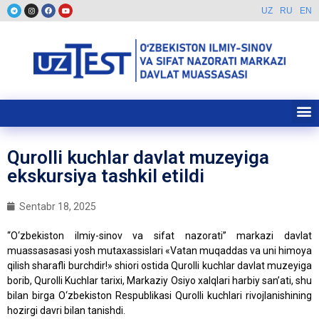
UZ
RU
EN
Qurolli kuchlar davlat muzeyiga
ekskursiya tashkil etildi
Sentabr 18, 2025
“O‘zbekiston ilmiy-sinov va sifat nazorati” markazi davlat
muassasasasi yosh mutaxassislari «Vatan muqaddas va uni himoya
qilish sharafli burchdir!» shiori ostida Qurolli kuchlar davlat muzeyiga
borib, Qurolli Kuchlar tarixi, Markaziy Osiyo xalqlari harbiy san’ati, shu
bilan birga O‘zbekiston Respublikasi Qurolli kuchlari rivojlanishining
hozirgi davri bilan tanishdi.