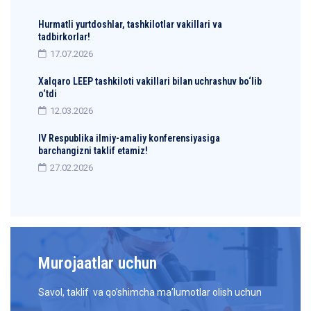
Hurmatli yurtdoshlar, tashkilotlar vakillari va
tadbirkorlar!
17.07.2026
Xalqaro LEEP tashkiloti vakillari bilan uchrashuv bo‘lib
o‘tdi
12.03.2026
IV Respublika ilmiy-amaliy konferensiyasiga
barchangizni taklif etamiz!
27.02.2026
Murojaatlar uchun
Savol, taklif va qo’shimcha ma’lumotlar olish uchun