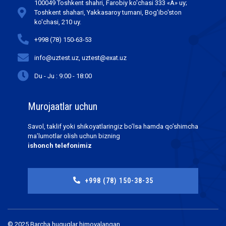
100049 Toshkent shahri, Farobiy ko'chasi 333 «А» uy;
Toshkent shahari, Yakkasaroy tumani, Bog'ibo'ston
ko'chasi, 210 uy.
+998 (78) 150-63-53
info@uztest.uz, uztest@exat.uz
Du - Ju : 9:00 - 18:00
Murojaatlar uchun
Savol, taklif yoki shikoyatlaringiz bo’lsa hamda qo’shimcha
ma’lumotlar olish uchun bizning
ishonch telefonimiz
+998 (78) 150-38-35
© 2025 Barcha huquqlar himoyalangan.