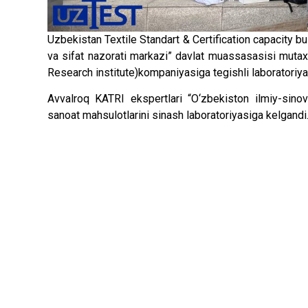
Uzbekistan Textile Standart & Certification capacity b
va sifat nazorati markazi” davlat muassasasisi muta
Research institute)kompaniyasiga tegishli laboratoriya 
Avvalroq KATRI ekspertlari “O‘zbekiston ilmiy-sino
sanoat mahsulotlarini sinash laboratoriyasiga kelgandi