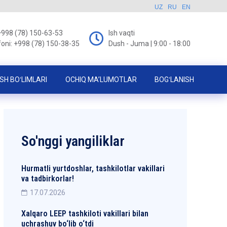
UZ
RU
EN
+998 (78) 150-63-53
Ish vaqti
foni: +998 (78) 150-38-35
Dush - Juma | 9:00 - 18:00
SH BOʻLIMLARI
OCHIQ MA’LUMOTLAR
BOGʻLANISH
So'nggi yangiliklar
Hurmatli yurtdoshlar, tashkilotlar vakillari
va tadbirkorlar!
17.07.2026
Xalqaro LEEP tashkiloti vakillari bilan
uchrashuv bo‘lib o‘tdi