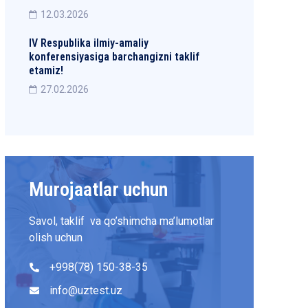
12.03.2026
IV Respublika ilmiy-amaliy
konferensiyasiga barchangizni taklif
etamiz!
27.02.2026
Murojaatlar uchun
Savol, taklif va qo’shimcha ma’lumotlar
olish uchun
+998(78) 150-38-35
info@uztest.uz