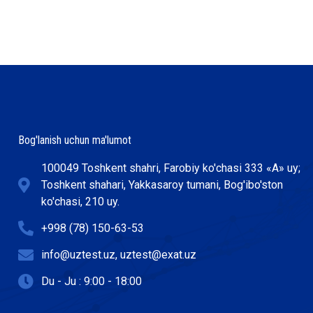
Bog'lanish uchun ma'lumot
100049 Toshkent shahri, Farobiy ko'chasi 333 «А» uy;
Toshkent shahari, Yakkasaroy tumani, Bog'ibo'ston
ko'chasi, 210 uy.
+998 (78) 150-63-53
info@uztest.uz, uztest@exat.uz
Du - Ju : 9:00 - 18:00