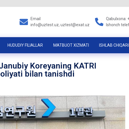
Email
Qabulxona: 
info@uztest.uz, uztest@exat.uz
Ishonch tele
HUDUDIY FILIALLAR
MATBUOT XIZMATI
ISHLAB CHIQARI
 Janubiy Koreyaning KATRI
liyati bilan tanishdi