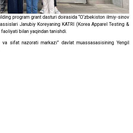
uilding program grant dasturi doirasida “O‘zbekiston ilmiy-sinov
xassislari Janubiy Koreyaning KATRI (Korea Apparel Testing &
faoliyati bilan yaqindan tanishdi.
v va sifat nazorati markazi” davlat muassasasisining Yengil
.