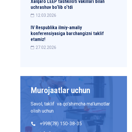
Xalqaro LEEP tashkiloti vakillari bilan
uchrashuv bo‘lib o‘tdi
12.03.2026
IV Respublika ilmiy-amaliy
konferensiyasiga barchangizni taklif
etamiz!
27.02.2026
Murojaatlar uchun
Savol, taklif va qo’shimcha ma’lumotlar
olish uchun
+998(78) 150-38-35