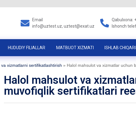
Email
Qabulxona: 
info@uztest.uz, uztest@exat.uz
Ishonch tele
HUDUDIY FILIALLAR
MATBUOT XIZMATI
ISHLAB CHIQARI
va xizmatlarni sertifikatlashtirish
»
Halol mahsulot va xizmatlar uchun ber
Halol mahsulot va xizmatla
muvofiqlik sertifikatlari ree