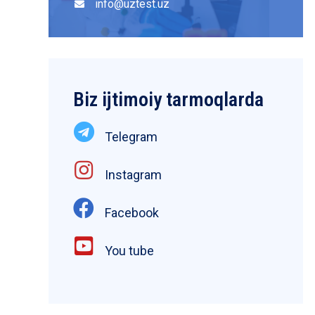
info@uztest.uz
Biz ijtimoiy tarmoqlarda
Telegram
Instagram
Facebook
You tube