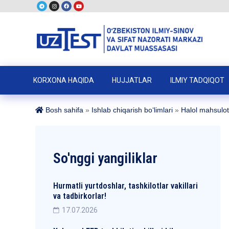
KORXONA HAQIDA
HUJJATLAR
ILMIY TADQIQOT
Bosh sahifa
»
Ishlab chiqarish boʻlimlari
»
Halol mahsulot 
So'nggi yangiliklar
Hurmatli yurtdoshlar, tashkilotlar vakillari
va tadbirkorlar!
17.07.2026