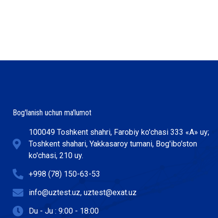
Bog'lanish uchun ma'lumot
100049 Toshkent shahri, Farobiy ko'chasi 333 «А» uy;
Toshkent shahari, Yakkasaroy tumani, Bog'ibo'ston
ko'chasi, 210 uy.
+998 (78) 150-63-53
info@uztest.uz, uztest@exat.uz
Du - Ju : 9:00 - 18:00