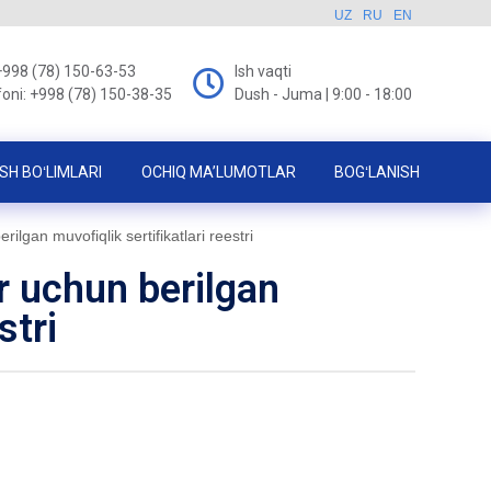
UZ
RU
EN
+998 (78) 150-63-53
Ish vaqti
foni: +998 (78) 150-38-35
Dush - Juma | 9:00 - 18:00
SH BOʻLIMLARI
OCHIQ MA’LUMOTLAR
BOGʻLANISH
ilgan muvofiqlik sertifikatlari reestri
r uchun berilgan
stri