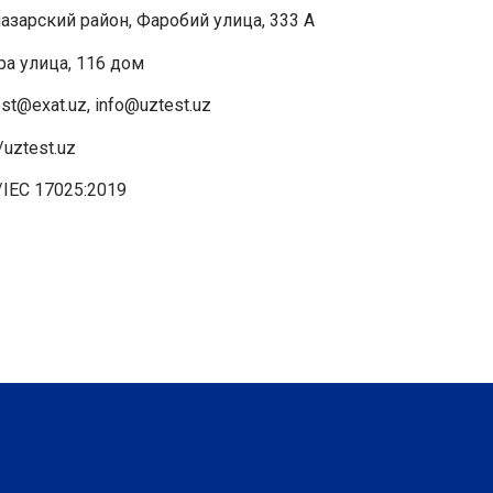
азарский район, Фаробий улица, 333 A
ра улица, 116 дом
st@exat.uz, info@uztest.uz
/uztest.uz
/IEC 17025:2019