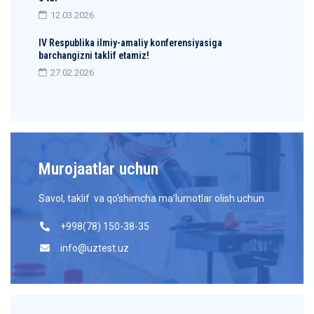
12.03.2026
IV Respublika ilmiy-amaliy konferensiyasiga
barchangizni taklif etamiz!
27.02.2026
Murojaatlar uchun
Savol, taklif va qo’shimcha ma’lumotlar olish uchun
+998(78) 150-38-35
info@uztest.uz