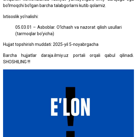
bo‘lmoqchi bo’lgan barcha talabgorlarni kutib qolamiz.
Ixtisoslik yo‘nalishi:
05.03.01 – Asboblar. O‘lchash va nazorat qilish usullari
(tarmoqlar bo‘yicha)
Hujjat topshirish muddati: 2025-yil 5-noyabrgacha
Barcha hujjatlar daraja.ilmiy.uz portali orqali qabul qilinadi.
SHOSHILING !!!