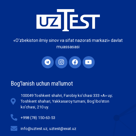
«O‘zbekiston ilmiy sinov va sifat nazorati markazi» davlat
muassasasi
Bog'lanish uchun ma'lumot
100049 Toshkent shahri, Farobiy ko'chasi 333 «А» uy;
Toshkent shahari, Yakkasaroy tumani, Bog'ibo'ston
ko'chasi, 210 uy.
+998 (78) 150-63-53
info@uztest.uz, uztest@exat.uz