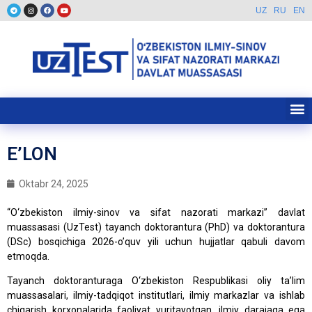
UZ
RU
EN
E’LON
Oktabr 24, 2025
“O‘zbekiston ilmiy-sinov va sifat nazorati markazi” davlat
muassasasi (UzTest) tayanch doktorantura (PhD) va doktorantura
(DSc) bosqichiga 2026-o’quv yili uchun hujjatlar qabuli davom
etmoqda.
Tayanch doktoranturaga O‘zbekiston Respublikasi oliy ta’lim
muassasalari, ilmiy-tadqiqot institutlari, ilmiy markazlar va ishlab
chiqarish korxonalarida faoliyat yuritayotgan, ilmiy darajaga ega