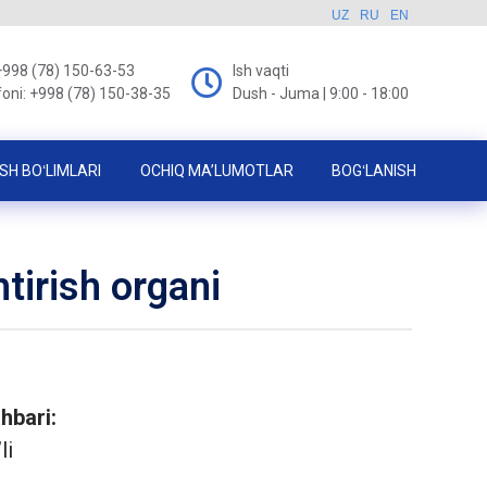
UZ
RU
EN
+998 (78) 150-63-53
Ish vaqti
foni: +998 (78) 150-38-35
Dush - Juma | 9:00 - 18:00
SH BOʻLIMLARI
OCHIQ MA’LUMOTLAR
BOGʻLANISH
htirish organi
ahbari:
li