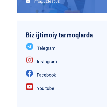
info@uztest.uz
Biz ijtimoiy tarmoqlarda
Telegram
Instagram
Facebook
You tube