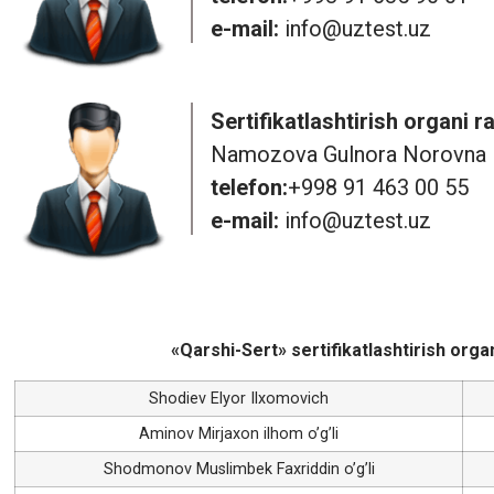
e-mail:
info@uztest.uz
Sertifikatlashtirish organi r
Namozova Gulnora Norovna
telefon:
+998 91 463 00 55
e-mail:
info@uztest.uz
«Qarshi-Sert» sertifikatlashtirish orga
Shodiev Elyor Ilxomovich
Aminov Mirjaxon ilhom o’g’li
Shodmonov Muslimbek Faxriddin o’g’li