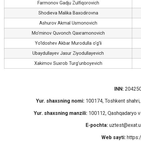
Farmonov Gadju Zulfiqorovich
Shodieva Malika Baxodirovna
Ashurov Akmal Usmonovich
Mo’minov Quvonch Qaxramonovich
Yo’ldoshev Akbar Murodulla o’g’li
Ubaydullayev Jasur Ziyodullayevich
Xakimov Suxrob Turg’unboyevich
INN:
20425
Yur. shaxsning nomi:
100174, Toshkent shahri, 
Yur. shaxsning manzili:
100112, Qashqadaryo viloy
E-pochta:
uztest@exat.u
Web sayti:
https: