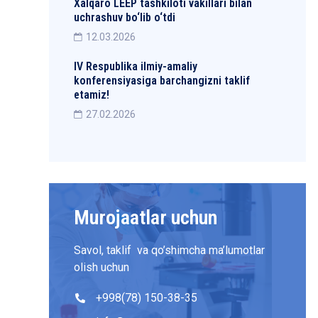
Xalqaro LEEP tashkiloti vakillari bilan
uchrashuv bo‘lib o‘tdi
12.03.2026
IV Respublika ilmiy-amaliy
konferensiyasiga barchangizni taklif
etamiz!
27.02.2026
Murojaatlar uchun
Savol, taklif va qo’shimcha ma’lumotlar
olish uchun
+998(78) 150-38-35