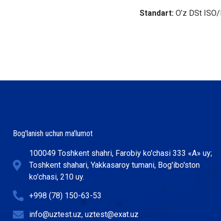
Standart:
O’z DSt ISO/
Bog'lanish uchun ma'lumot
100049 Toshkent shahri, Farobiy ko'chasi 333 «А» uy;
Toshkent shahari, Yakkasaroy tumani, Bog'ibo'ston
ko'chasi, 210 uy.
+998 (78) 150-63-53
info@uztest.uz, uztest@exat.uz