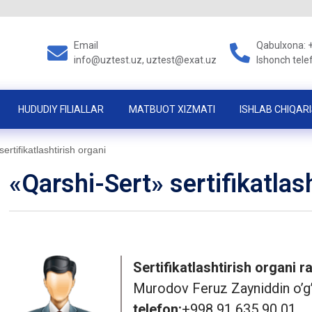
Email
Qabulxona: 
info@uztest.uz, uztest@exat.uz
Ishonch tele
HUDUDIY FILIALLAR
MATBUOT XIZMATI
ISHLAB CHIQARI
ertifikatlashtirish organi
«Qarshi-Sert» sertifikatlas
Sertifikatlashtirish organi r
Murodov Feruz Zayniddin o’g’
telefon:
+998 91 635 90 01