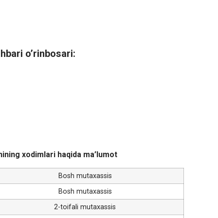
ahbari o’rinbosari:
nining xodimlari haqida ma’lumot
Bosh mutaxassis
Bosh mutaxassis
2-toifali mutaxassis