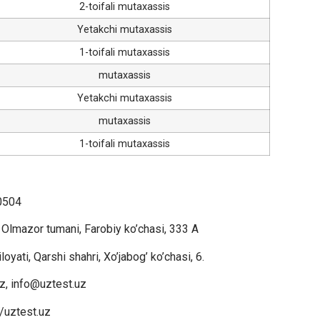
2-toifali mutaxassis
Yetakchi mutaxassis
1-toifali mutaxassis
mutaxassis
Yetakchi mutaxassis
mutaxassis
1-toifali mutaxassis
0504
Olmazor tumani, Farobiy ko’chasi, 333 A
ati, Qarshi shahri, Xo’jabog’ ko’chasi, 6.
z, info@uztest.uz
//uztest.uz