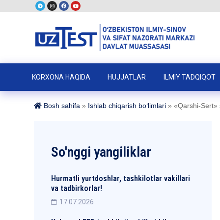
KORXONA HAQIDA
HUJJATLAR
ILMIY TADQIQOT
Bosh sahifa
»
Ishlab chiqarish boʻlimlari
»
«Qarshi-Sert» s
So'nggi yangiliklar
Hurmatli yurtdoshlar, tashkilotlar vakillari
va tadbirkorlar!
17.07.2026