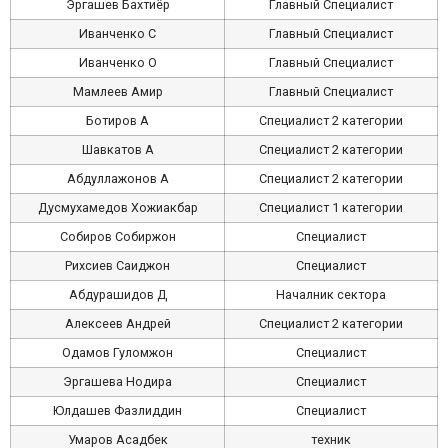
Эргашев Бахтиёр
Главный Cпециалист
Иванченко С
Главный Cпециалист
Иванченко O
Главный Cпециалист
Мамлеев Aмир
Главный Cпециалист
Ботиров A
Специалист 2 категории
Шавкатов A
Специалист 2 категории
Абдуллажонов A
Специалист 2 категории
Дусмухамедов Хожиакбар
Специалист 1 категории
Собиров Собиржон
Специалист
Рихсиев Саиджон
Специалист
Абдурашидов Д
Началник сектора
Алексеев Андрей
Специалист 2 категории
Одамов Гуломжон
Cпециалист
Эргашева Нодира
Cпециалист
Юлдашев Фазлиддин
Cпециалист
Умаров Асадбек
техник