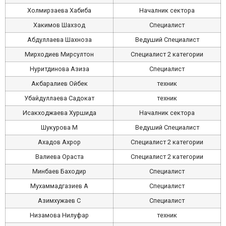
Холмирзаева Хабиба
Началник сектора
Хакимов Шахзод
Cпециалист
Абдуллаева Шахноза
Ведуший Cпециалист
Мирходиев Мирсултон
Специалист 2 категории
Нуритдинова Азиза
Cпециалист
Акбаралиев Ойбек
техник
Убайдуллаева Садокат
техник
Исакходжаева Хуршида
Началник сектора
Шукурова М
Ведуший Cпециалист
Ахадов Ахрор
Специалист 2 категории
Валиева Ораста
Специалист 2 категории
Минбаев Баходир
Специалист
Мухаммадгазиев A
Специалист
Азимхужаев С
Специалист
Низамова Нилуфар
техник