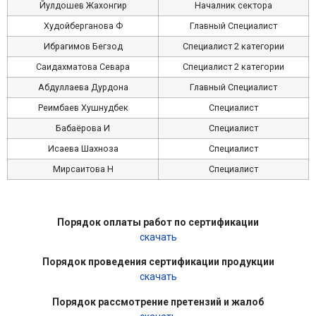
Йулдошев Жахонгир
Началник сектора
Худойберганова Ф
Главный Cпециалист
Ибрагимов Бегзод
Специалист 2 категории
Саидахматова Севара
Специалист 2 категории
Абдуллаева Дурдона
Главный Cпециалист
Реимбаев Хушнудбек
Cпециалист
Бабаёрова И
Специалист
Исаева Шахноза
Cпециалист
Мирсаитова Н
Cпециалист
Порядок оплаты работ по сертификации
скачать
Порядок проведения сертификации продукции
скачать
Порядок рассмотрение претензий и жалоб