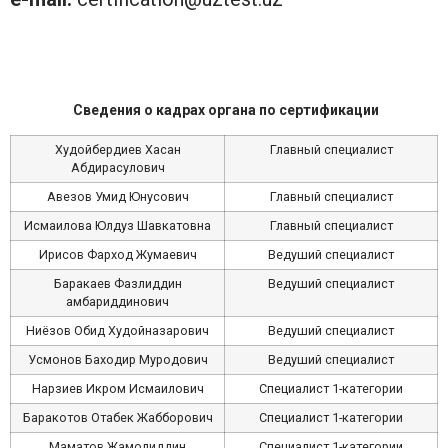
Сведения о кадрах органа по сертификации
Худойбердиев Хасан
Главный специалист
Абдирасулович
Авезов Умид Юнусович
Главный специалист
Исмаилова Юлдуз Шавкатовна
Главный специалист
Ирисов Фарход Жумаевич
Ведуший специалист
Баракаев Фазлиддин
Ведуший специалист
Қамбариддинович
Ниёзов Обид Худойназарович
Ведуший специалист
Усмонов Баходир Муродович
Ведуший специалист
Нарзиев Икром Исмаилович
Специалист 1-категории
Баракотов Отабек Жабборович
Специалист 1-категории
Маматов Жамолиддин
Специалист 1-категории