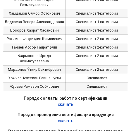
Рахматуллаевич
Хамдамов Олмос Остонович
Специалист 1-категории
Бедлаева Венера Александровна
Специалист 1-категории
Бозоров Хазрат Хасанович
Специалист 1-категории
Рахимов Фахритдин Шамсиевич
Специалист 2-категории
Ганиев Аброр Ғайрат ўғли
Специалист 2-категории
Фармонова Ирода
Специалист 2-категории
Хикматуллаевна
Мардонов Ўткир Бахтиёрович
Специалист 2-категории
Хожиев Азизжон Равшан ўғли
Специалист
Жураев Рамазон Собирович
Специалист
Порядок оплаты работ по сертификации
скачать
Порядок проведения сертификации продукции
скачать