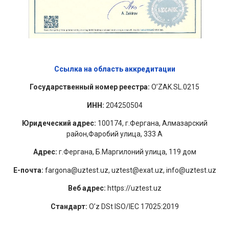
Ссылка на область аккредитации
Государственный номер реестра:
O’ZAK.SL.0215
ИНН:
204250504
Юридеческий адрес:
100174, г.Фергана, Алмазарский
район,Фаробий улица, 333 A
Адрес:
г.Фергана, Б.Маргилоний улица, 119 дом
E-почта:
fargona@uztest.uz, uztest@exat.uz, info@uztest.uz
Веб адрес:
https://uztest.uz
Стандарт:
O’z DSt ISO/IEC 17025:2019