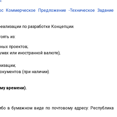
ю
.
Запрос Коммерческое Предложение -Техническое Задание
реализации по разработке Концепции.
оять из:
ных проектов;
умах или иностранной валюте);
низации;
кументов (при наличии).
ому времени).
 либо в бумажном виде по почтовому адресу: Республика