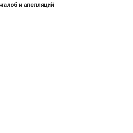
жалоб и апелляций
ь