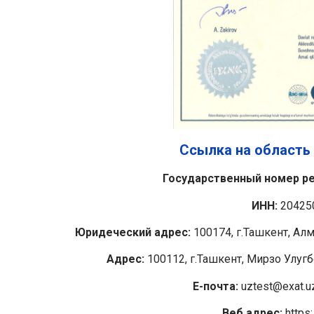
Ссылка на область
Государственный номер ре
ИНН:
20425
Юридеческий адрес:
100174, г.Ташкент, Алм
Адрес:
100112, г.Ташкент, Мирзо Улугб
E-почта:
uztest@exat.uz
Веб адрес:
https: