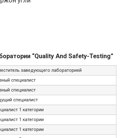
ржон угли
z
ратории “Quality And Safety-Testing”
меститель заведующего лабораторией
авный специалист
авный специалист
дущий специалист
циалист 1 категории
циалист 1 категории
циалист 1 категории