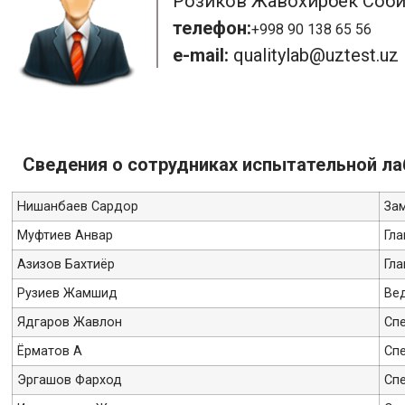
Розиков Жавохирбек Соби
телефон:
+998 90 138 65 56
e-mail:
qualitylab@uztest.u
Сведения о сотрудниках испытательной лабо
Нишанбаев Сардор
За
Муфтиев Анвар
Гл
Азизов Бахтиёр
Гл
Рузиев Жамшид
Ве
Ядгаров Жавлон
Спе
Ёрматов A
Спе
Эргашов Фарход
Спе