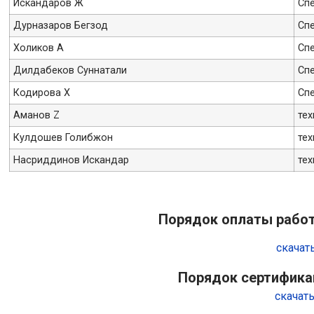
Искандаров Ж
Спе
Дурназаров Бегзод
Сп
Холиков A
Сп
Дилдабеков Суннатали
Сп
Кодирова X
Сп
Аманов Z
тех
Кулдошев Голибжон
тех
Насриддинов Искандар
тех
Порядок оплаты работ
скачат
Порядок сертифика
скачат