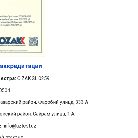
 аккредитации
естра:
O’ZAK.SL.0259
0504
азарский район, Фаробий улица, 333 A
екский район, Сайрам улица, 1 A.
, info@uztest.uz
//uztest.uz