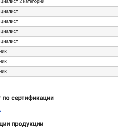
циалист 2 категории
ециалист
ециалист
ециалист
ециалист
ник
ник
ник
 по сертификации
ь
ции продукции
ь