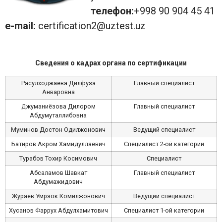
телефон:
+998 90 904 45 41
e-mail:
certification2@uztest.uz
Сведения о кадрах органа по сертификации
Расулходжаева Дилфуза
Главный специалист
Анваровна
Джуманиёзова Дилором
Главный специалист
Абдумуталлибовна
Муминов Достон Одилжонович
Ведущий специалист
Батиров Акром Хамидуллаевич
Специалист 2-ой категории
Турабов Тохир Косимович
Специалист
Абсаламов Шавкат
Главный специалист
Абдумажидович
Жураев Умрзок Комилжонович
Ведущий специалист
Хусанов Фаррух Абдулхамитович
Специалист 1-ой категории