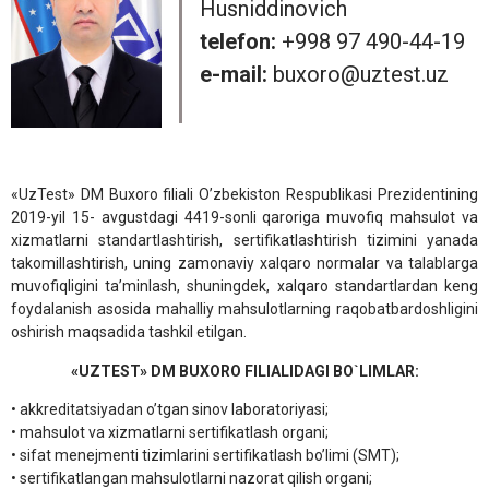
Husniddinovich
telefon:
+998 97 490-44-19
e-mail:
buxoro@uztest.uz
«UzTest» DM Buxoro filiali O’zbekiston Respublikasi Prezidentining
2019-yil 15- avgustdagi 4419-sonli qaroriga muvofiq mahsulot va
xizmatlarni standartlashtirish, sertifikatlashtirish tizimini yanada
takomillashtirish, uning zamonaviy xalqaro normalar va talablarga
muvofiqligini ta’minlash, shuningdek, xalqaro standartlardan keng
foydalanish asosida mahalliy mahsulotlarning raqobatbardoshligini
oshirish maqsadida tashkil etilgan.
«UZTEST» DM BUXORO FILIALIDAGI BO`LIMLAR:
• akkreditatsiyadan o’tgan sinov laboratoriyasi;
• mahsulot va xizmatlarni sertifikatlash organi;
• sifat menejmenti tizimlarini sertifikatlash bo’limi (SMT);
• sertifikatlangan mahsulotlarni nazorat qilish organi;