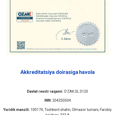
Akkreditatsiya doirasiga
havola
Davlat reestr raqami:
O’ZAK.SL.0120
INN:
204250504
Yuridik manzili:
100174, Toshkent shahri, Olmazor tumani, Farobiy
ko’chasi, 333 A