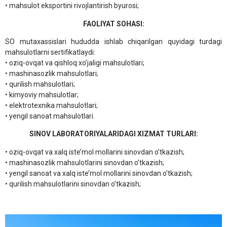
• mahsulot eksportini rivojlantirish byurosi;
FAOLIYAT SOHASI:
SO mutaxassislari hududda ishlab chiqarilgan quyidagi turdagi
mahsulotlarni sertifikatlaydi:
• oziq-ovqat va qishloq xo’jaligi mahsulotlari;
• mashinasozlik mahsulotlari;
• qurilish mahsulotlari;
• kimyoviy mahsulotlar;
• elektrotexnika mahsulotlari;
• yengil sanoat mahsulotlari.
SINOV LABORATORIYALARIDAGI XIZMAT TURLARI:
• oziq-ovqat va xalq iste’mol mollarini sinovdan o’tkazish;
• mashinasozlik mahsulotlarini sinovdan o’tkazish;
• yengil sanoat va xalq iste’mol mollarini sinovdan o’tkazish;
• qurilish mahsulotlarini sinovdan o’tkazish;