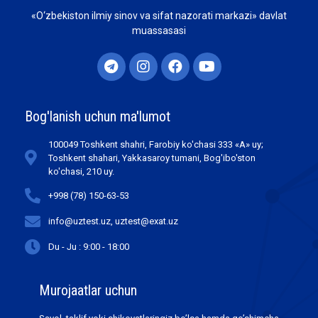
«O‘zbekiston ilmiy sinov va sifat nazorati markazi» davlat
muassasasi
Bog'lanish uchun ma'lumot
100049 Toshkent shahri, Farobiy ko'chasi 333 «А» uy;
Toshkent shahari, Yakkasaroy tumani, Bog'ibo'ston
ko'chasi, 210 uy.
+998 (78) 150-63-53
info@uztest.uz, uztest@exat.uz
Du - Ju : 9:00 - 18:00
Murojaatlar uchun