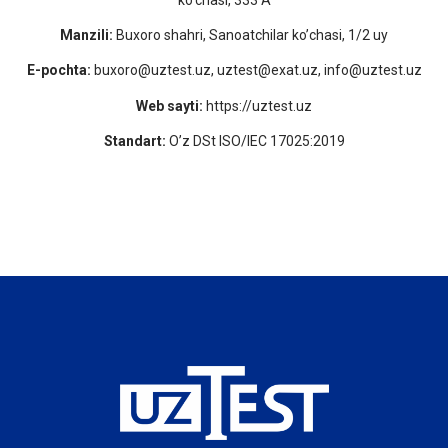
Manzili:
Buxoro shahri, Sanoatchilar ko’chasi, 1/2 uy
E-pochta:
buxoro@uztest.uz, uztest@exat.uz, info@uztest.uz
Web sayti:
https://uztest.uz
Standart:
O’z DSt ISO/IEC 17025:2019